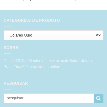
CATEGORIAS DE PRODUTO
Colares Ouro
×
SOBRE
Desde 2010 a Waufen oferece as mais lindas Joias em
Prata Fina 925 para venda online.
PESQUISAR
Pesquisar
por: