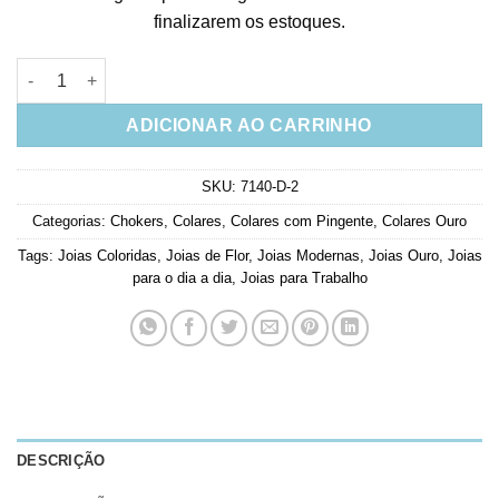
finalizarem os estoques.
Choker de Florzinhas delicadas com banho de Ouro joias finas
ADICIONAR AO CARRINHO
SKU:
7140-D-2
Categorias:
Chokers
,
Colares
,
Colares com Pingente
,
Colares Ouro
Tags:
Joias Coloridas
,
Joias de Flor
,
Joias Modernas
,
Joias Ouro
,
Joias
para o dia a dia
,
Joias para Trabalho
DESCRIÇÃO