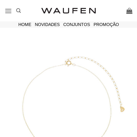
Skip
to
content
HOME
|
NOVIDADES
|
CONJUNTOS
|
PROMOÇÃO