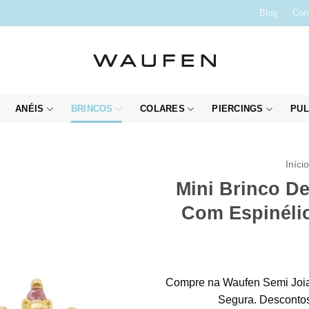
Blog
Con
ANÉIS
BRINCOS
COLARES
PIERCINGS
PUL
Iníci
Mini Brinco De
Com Espinéli
Compre na Waufen Semi Joia
Segura. Descontos 