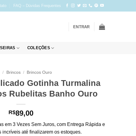
tato
FAQ – Dúvidas Frequentes
ENTRAR
SEIRAS
COLEÇÕES
o
/
Brincos
/
Brincos Ouro
licado Gotinha Turmalina
os Rubelitas Banho Ouro
89,00
R$
s em 3 Vezes Sem Juros, com Entrega Rápida e
incríveis até finalizarem os estoques.