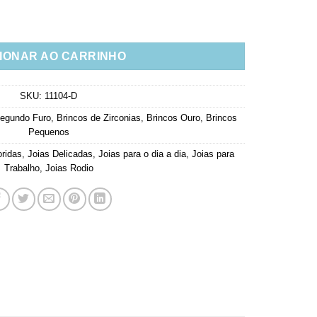
 Turmalina Com Espinélios Rubelitas Banho Ouro quantidade
IONAR AO CARRINHO
SKU:
11104-D
Segundo Furo
,
Brincos de Zirconias
,
Brincos Ouro
,
Brincos
Pequenos
oridas
,
Joias Delicadas
,
Joias para o dia a dia
,
Joias para
Trabalho
,
Joias Rodio