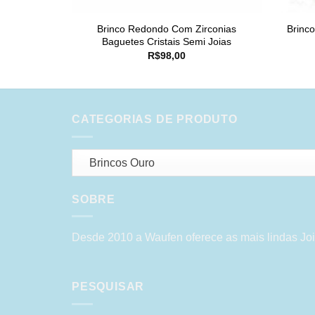
Brinco Redondo Com Zirconias
Brinc
Baguetes Cristais Semi Joias
R$
98,00
CATEGORIAS DE PRODUTO
Brincos Ouro
SOBRE
Desde 2010 a Waufen oferece as mais lindas Joi
PESQUISAR