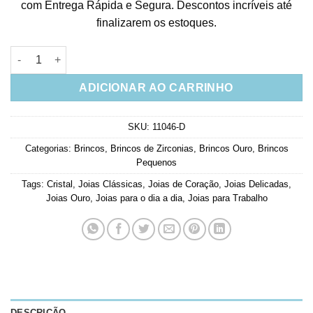
com Entrega Rápida e Segura. Descontos incríveis até
finalizarem os estoques.
Brinco Pequeno De Coração Micro Pave Zirconias Brancas Ban
ADICIONAR AO CARRINHO
SKU:
11046-D
Categorias:
Brincos
,
Brincos de Zirconias
,
Brincos Ouro
,
Brincos
Pequenos
Tags:
Cristal
,
Joias Clássicas
,
Joias de Coração
,
Joias Delicadas
,
Joias Ouro
,
Joias para o dia a dia
,
Joias para Trabalho
DESCRIÇÃO