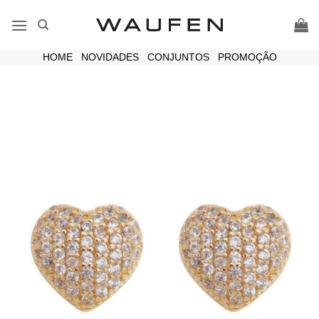
Skip
to
content
HOME
|
NOVIDADES
|
CONJUNTOS
|
PROMOÇÃO