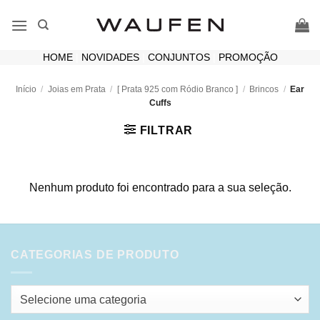
Skip
to
content
HOME
|
NOVIDADES
|
CONJUNTOS
|
PROMOÇÃO
Início
/
Joias em Prata
/
[ Prata 925 com Ródio Branco ]
/
Brincos
/
Ear
Cuffs
FILTRAR
Nenhum produto foi encontrado para a sua seleção.
CATEGORIAS DE PRODUTO
Selecione uma categoria