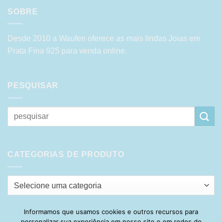
SOBRE
Desde 2010 a Waufen oferece as mais lindas Joias em
Prata Fina 925 para venda online.
PESQUISAR
Pesquisar
por:
CATEGORIAS DE PRODUTO
Selecione uma categoria
Informamos que usamos cookies e outros recursos para
personalizar sua experiência em nosso site e em redes de
Visa
PayPal
Stripe
MasterCard
Cash