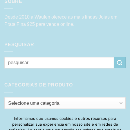
SOBRE
Desde 2010 a Waufen oferece as mais lindas Joias em
Prata Fina 925 para venda online.
PESQUISAR
Pesquisar
por:
CATEGORIAS DE PRODUTO
Selecione uma categoria
Informamos que usamos cookies e outros recursos para
personalizar sua experiência em nosso site e em redes de
Visa
PayPal
Stripe
MasterCard
Cash
anúncios. Ao continuar a navegação assumimos que esteja de