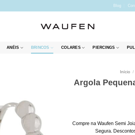
Blog
Con
ANÉIS
BRINCOS
COLARES
PIERCINGS
PUL
Início
/
Argola Pequen
Compre na Waufen Semi Joia
Segura. Descontos 