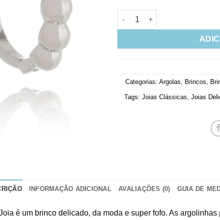
Argola Pequena Rodio Pequena
ADIC
Categorias:
Argolas
,
Brincos
,
Bri
Tags:
Joias Clássicas
,
Joias Del
CRIÇÃO
INFORMAÇÃO ADICIONAL
AVALIAÇÕES (0)
GUIA DE ME
Joia é um
brinco delicado
, da moda e super fofo. As argolinha