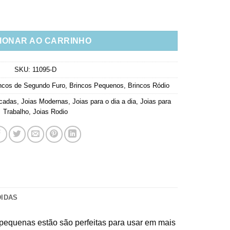
 Bolinhas Semi Joia quantidade
IONAR AO CARRINHO
SKU:
11095-D
ncos de Segundo Furo
,
Brincos Pequenos
,
Brincos Ródio
icadas
,
Joias Modernas
,
Joias para o dia a dia
,
Joias para
Trabalho
,
Joias Rodio
DIDAS
s pequenas estão são perfeitas para usar em mais