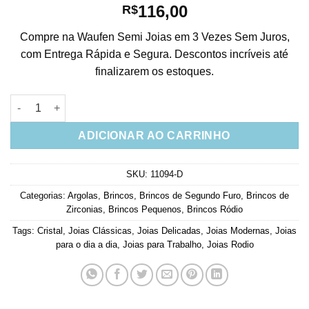
116,00
R$
Compre na Waufen Semi Joias em 3 Vezes Sem Juros,
com Entrega Rápida e Segura. Descontos incríveis até
finalizarem os estoques.
Argola Pequena Micro Cravejada De Zirconias Banho Rodio qu
ADICIONAR AO CARRINHO
SKU:
11094-D
Categorias:
Argolas
,
Brincos
,
Brincos de Segundo Furo
,
Brincos de
Zirconias
,
Brincos Pequenos
,
Brincos Ródio
Tags:
Cristal
,
Joias Clássicas
,
Joias Delicadas
,
Joias Modernas
,
Joias
para o dia a dia
,
Joias para Trabalho
,
Joias Rodio