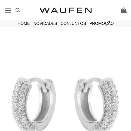
Skip
to
content
HOME
|
NOVIDADES
|
CONJUNTOS
|
PROMOÇÃO