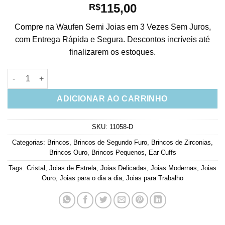
115,00
R$
Compre na Waufen Semi Joias em 3 Vezes Sem Juros,
com Entrega Rápida e Segura. Descontos incríveis até
finalizarem os estoques.
Brinco Mini Ear Cuff De Tres Estrelas Cravejadas Banho Ouro 
ADICIONAR AO CARRINHO
SKU:
11058-D
Categorias:
Brincos
,
Brincos de Segundo Furo
,
Brincos de Zirconias
,
Brincos Ouro
,
Brincos Pequenos
,
Ear Cuffs
Tags:
Cristal
,
Joias de Estrela
,
Joias Delicadas
,
Joias Modernas
,
Joias
Ouro
,
Joias para o dia a dia
,
Joias para Trabalho