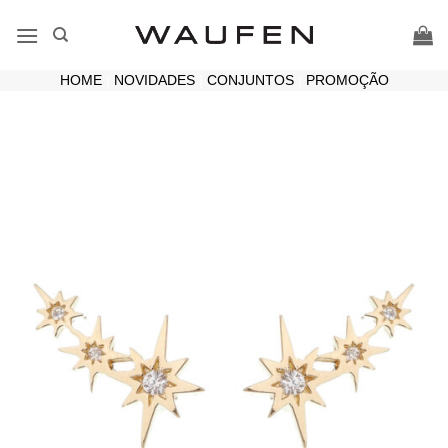
Skip
to
content
HOME
|
NOVIDADES
|
CONJUNTOS
|
PROMOÇÃO