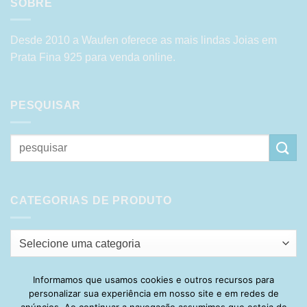
SOBRE
Desde 2010 a Waufen oferece as mais lindas Joias em
Prata Fina 925 para venda online.
PESQUISAR
Pesquisar
por:
CATEGORIAS DE PRODUTO
Selecione uma categoria
Informamos que usamos cookies e outros recursos para
personalizar sua experiência em nosso site e em redes de
Visa
PayPal
Stripe
MasterCard
Cash
anúncios. Ao continuar a navegação assumimos que esteja de