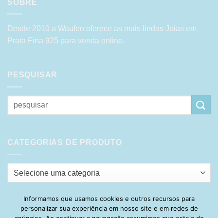
SOBRE
Desde 2010 a Waufen oferece as mais lindas Joias em
Prata Fina 925 para venda online.
PESQUISAR
Pesquisar
por:
CATEGORIAS DE PRODUTO
Selecione uma categoria
Informamos que usamos cookies e outros recursos para
personalizar sua experiência em nosso site e em redes de
Visa
PayPal
Stripe
MasterCard
Cash
anúncios. Ao continuar a navegação assumimos que esteja de