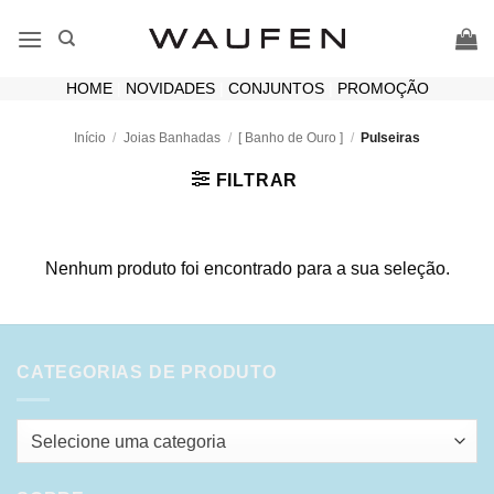
Skip
to
content
HOME
|
NOVIDADES
|
CONJUNTOS
|
PROMOÇÃO
Início
/
Joias Banhadas
/
[ Banho de Ouro ]
/
Pulseiras
FILTRAR
Nenhum produto foi encontrado para a sua seleção.
CATEGORIAS DE PRODUTO
Selecione uma categoria