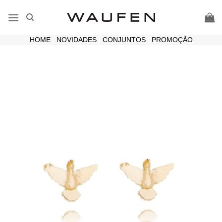
Skip
to
content
HOME
|
NOVIDADES
|
CONJUNTOS
|
PROMOÇÃO