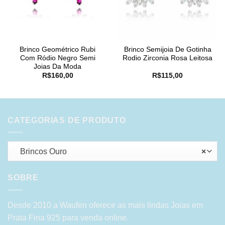
Brinco Geométrico Rubi
Brinco Semijoia De Gotinha
Com Ródio Negro Semi
Rodio Zirconia Rosa Leitosa
Joias Da Moda
R$
160,00
R$
115,00
CATEGORIAS DE PRODUTO
Brincos Ouro
×
SOBRE
Desde 2010 a Waufen oferece as mais lindas Joias em
Prata Fina 925 para venda online.