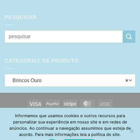
PESQUISAR
Pesquisar
por:
CATEGORIAS DE PRODUTO
Brincos Ouro
×
Visa
PayPal
Stripe
MasterCard
Cash
On
Informamos que usamos cookies e outros recursos para
HOME
SOBRE
POLÍTICA DE PRIVACIDADE
ENTREGA
Delivery
TROCA E DEVOLUÇÃO
GARANTIA
FAQ
CARRINHO
personalizar sua experiência em nosso site e em redes de
MINHA CONTA
CONTATO
anúncios. Ao continuar a navegação assumimos que esteja de
acordo. Para mais informações leia a política do site.