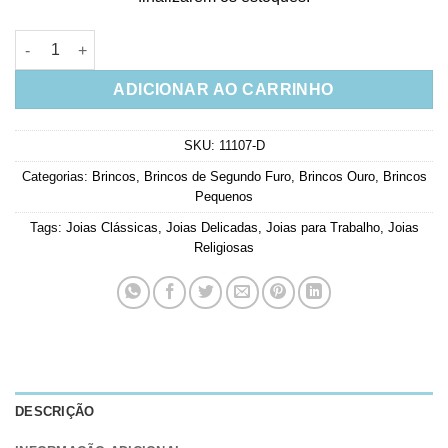
Mini Brinco Espírito Santo Dourado Banho De Ouro quantidade
ADICIONAR AO CARRINHO
SKU:
11107-D
Categorias:
Brincos
,
Brincos de Segundo Furo
,
Brincos Ouro
,
Brincos
Pequenos
Tags:
Joias Clássicas
,
Joias Delicadas
,
Joias para Trabalho
,
Joias
Religiosas
DESCRIÇÃO