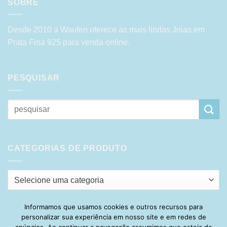
SOBRE
Desde 2010 a Waufen oferece as mais lindas Joias em
Prata Fina 925 para venda online.
PESQUISAR
Pesquisar
por:
CATEGORIAS DE PRODUTO
Selecione uma categoria
Informamos que usamos cookies e outros recursos para
personalizar sua experiência em nosso site e em redes de
Visa
PayPal
Stripe
MasterCard
Cash
anúncios. Ao continuar a navegação assumimos que esteja de