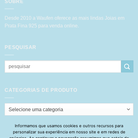
SOBRE
Desde 2010 a Waufen oferece as mais lindas Joias em
Prata Fina 925 para venda online.
PESQUISAR
Pesquisar
por:
CATEGORIAS DE PRODUTO
Selecione uma categoria
Informamos que usamos cookies e outros recursos para
personalizar sua experiência em nosso site e em redes de
Visa
PayPal
Stripe
MasterCard
Cash
anúncios. Ao continuar a navegação assumimos que esteja de