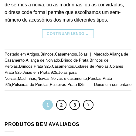
de sermos a noiva, ou as madrinhas, ou as convidadas,
o dress code formal permite que escolhamos um sem-
número de acessórios dos mais diferentes tipos.
CONTINUAR LENDO
→
Postado em
Artigos
,
Brincos
,
Casamentos
,
Jóias
|
Marcado
Aliança de
Casamento
,
Aliança de Noivado
,
Brinco de Prata
,
Brincos de
Pérolas
,
Brincos Prata 925
,
Casamentos
,
Colares de Pérolas
,
Colares
Prata 925
,
Joias em Prata 925
,
Joias para
Noivas
,
Madrinhas
,
Noivas
,
Noivas e casamento
,
Pérolas
,
Prata
925
,
Pulseiras de Pérolas
,
Pulseiras Prata 925
Deixe um comentário
1
2
3
PRODUTOS BEM AVALIADOS