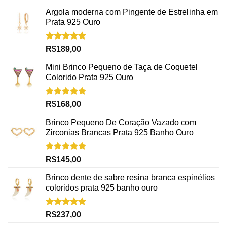
Argola moderna com Pingente de Estrelinha em
Prata 925 Ouro
Avaliação
R$
189,00
5.00
de 5
Mini Brinco Pequeno de Taça de Coquetel
Colorido Prata 925 Ouro
Avaliação
R$
168,00
5.00
de 5
Brinco Pequeno De Coração Vazado com
Zirconias Brancas Prata 925 Banho Ouro
Avaliação
R$
145,00
5.00
de 5
Brinco dente de sabre resina branca espinélios
coloridos prata 925 banho ouro
Avaliação
R$
237,00
5.00
de 5