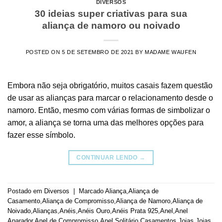
DIVERSOS
30 ideias super criativas para sua
aliança de namoro ou noivado
POSTED ON
5 DE SETEMBRO DE 2021
BY
MADAME WAUFEN
Embora não seja obrigatório, muitos casais fazem questão
de usar as alianças para marcar o relacionamento desde o
namoro. Então, mesmo com várias formas de simbolizar o
amor, a aliança se torna uma das melhores opções para
fazer esse símbolo.
CONTINUAR LENDO
→
Postado em
Diversos
|
Marcado
Aliança
,
Aliança de
Casamento
,
Aliança de Compromisso
,
Aliança de Namoro
,
Aliança de
Noivado
,
Alianças
,
Anéis
,
Anéis Ouro
,
Anéis Prata 925
,
Anel
,
Anel
Aparador
,
Anel de Compromisso
,
Anel Solitário
,
Casamentos
,
Joias
,
Joias