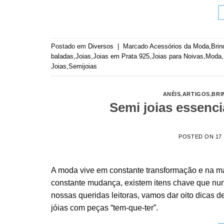
Postado em
Diversos
|
Marcado
Acessórios da Moda
,
Brin
baladas
,
Joias
,
Joias em Prata 925
,
Joias para Noivas
,
Moda
,
Joias
,
Semijoias
ANÉIS
,
ARTIGOS
,
BRI
Semi joias essenci
POSTED ON
17
A moda vive em constante transformação e na m
constante mudança, existem itens chave que n
nossas queridas leitoras, vamos dar oito dicas d
jóias com peças “tem-que-ter”.