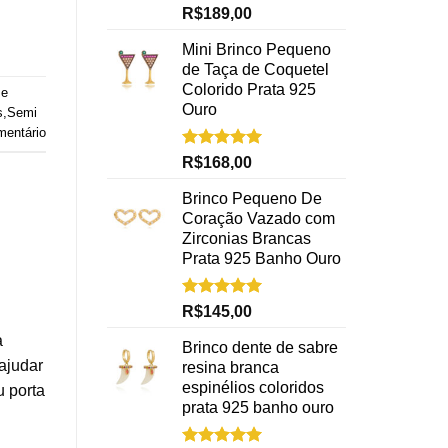
Avaliação
R$
189,00
5.00
de 5
Mini Brinco Pequeno
de Taça de Coquetel
Colorido Prata 925
 e
Ouro
s
,
Semi
mentário
Avaliação
R$
168,00
5.00
de 5
Brinco Pequeno De
Coração Vazado com
Zirconias Brancas
Prata 925 Banho Ouro
Avaliação
R$
145,00
5.00
de 5
a
Brinco dente de sabre
ajudar
resina branca
espinélios coloridos
u porta
prata 925 banho ouro