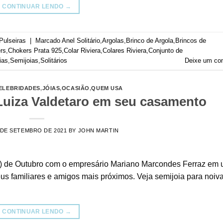
CONTINUAR LENDO
→
Pulseiras
|
Marcado
Anel Solitário
,
Argolas
,
Brinco de Argola
,
Brincos de
rs
,
Chokers Prata 925
,
Colar Riviera
,
Colares Riviera
,
Conjunto de
ias
,
Semijoias
,
Solitários
Deixe um co
ELEBRIDADES
,
JÓIAS
,
OCASIÃO
,
QUEM USA
 Luiza Valdetaro em seu casamento
 DE SETEMBRO DE 2021
BY
JOHN MARTIN
 (3) de Outubro com o empresário Mariano Marcondes Ferraz em
us familiares e amigos mais próximos. Veja semijoia para noiv
CONTINUAR LENDO
→