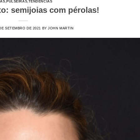
IAS
,
PULSEIRAS
,
TENDÊNCIAS
xo: semijoias com pérolas!
DE SETEMBRO DE 2021
BY
JOHN MARTIN