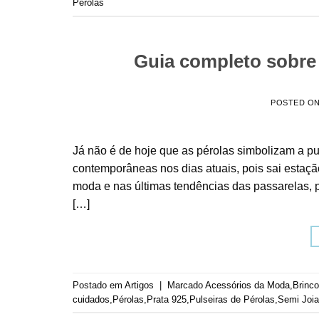
Pérolas
Guia completo sobre o
POSTED O
Já não é de hoje que as pérolas simbolizam a p
contemporâneas nos dias atuais, pois sai estaçã
moda e nas últimas tendências das passarelas, p
[…]
Postado em
Artigos
|
Marcado
Acessórios da Moda
,
Brinco
cuidados
,
Pérolas
,
Prata 925
,
Pulseiras de Pérolas
,
Semi Joi