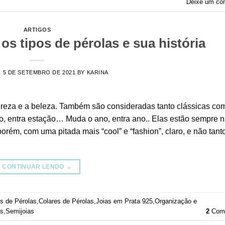
Deixe um co
ARTIGOS
s tipos de pérolas e sua história
N
5 DE SETEMBRO DE 2021
BY
KARINA
ureza e a beleza. Também são consideradas tanto clássicas co
o, entra estação… Muda o ano, entra ano.. Elas estão sempre 
orém, com uma pitada mais “cool” e “fashion”, claro, e não tan
CONTINUAR LENDO
→
s de Pérolas
,
Colares de Pérolas
,
Joias em Prata 925
,
Organização e
as
,
Semijoias
2
Come