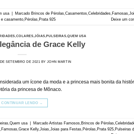
m usa
|
Marcado
Brincos de Pérolas
,
Casamentos
,
Celebridades
,
Famosas
,
Jo
 e casamento
,
Pérolas
,
Prata 925
Deixe um co
RIDADES
,
COLARES
,
JÓIAS
,
PULSEIRAS
,
QUEM USA
elegância de Grace Kelly
 DE SETEMBRO DE 2021
BY
JOHN MARTIN
nsiderada um ícone da moda e a princesa mais bonita da histór
etória da princesa de Mônaco.
CONTINUAR LENDO
→
eiras
,
Quem usa
|
Marcado
Artistas Famosos
,
Brincos de Pérolas
,
Celebridad
,
Famosas
,
Grace Kelly
,
Joias
,
Joias para Festas
,
Pérolas
,
Prata 925
,
Pulseiras 