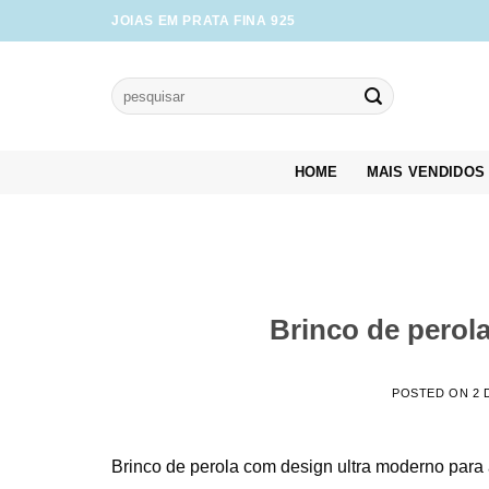
Skip
JOIAS EM PRATA FINA 925
to
content
Pesquisar
por:
HOME
MAIS VENDIDOS
Brinco de perola
POSTED ON
2 
Brinco de perola com design ultra moderno par