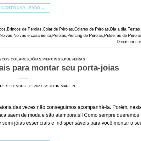
CONTINUAR LENDO
→
cos
,
Brincos de Pérolas
,
Colar de Pérolas
,
Colares de Pérolas
,
Dia a dia
,
Festas
Noivas
,
Noivas e casamento
,
Pérolas
,
Piercing de Pérolas
,
Pulseiras de Pérola
Deixe um co
NCOS
,
COLARES
,
JÓIAS
,
PIERCINGS
,
PULSEIRAS
ais para montar seu porta-joias
 DE SETEMBRO DE 2021
BY
JOHN MARTIN
aioria das vezes não conseguimos acompanhá-la. Porém, nest
unca saem de moda e são atemporais!! Como sempre queremos 
e semi jóias essenciais e indispensáveis para você montar o se