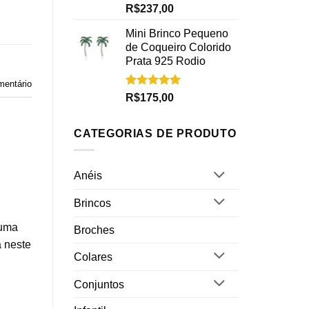
Avaliação
R$
237,00
5.00
de 5
Mini Brinco Pequeno
de Coqueiro Colorido
Prata 925 Rodio
mentário
Avaliação
R$
175,00
5.00
de 5
CATEGORIAS DE PRODUTO
Anéis
Brincos
 uma
Broches
a neste
Colares
Conjuntos