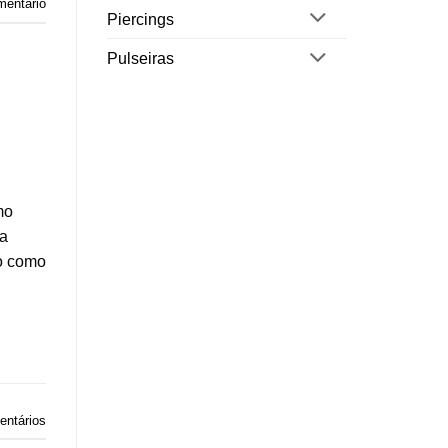
mentário
Piercings
Pulseiras
mo
na
to como
ntários