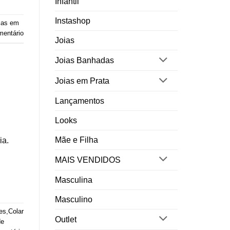
Infantil
Instashop
ias em
mentário
Joias
Joias Banhadas
Joias em Prata
Lançamentos
Looks
Mãe e Filha
ia.
MAIS VENDIDOS
Masculina
Masculino
es
,
Colar
Outlet
de