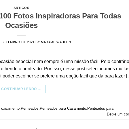
ARTIGOS
100 Fotos Inspiradoras Para Todas
Ocasiões
E SETEMBRO DE 2021
BY
MADAME WAUFEN
casião especial nem sempre é uma missão fácil. Pelo contrário
colhendo o penteado. Por isso, nesse post selecionamos muita
i poder escolher se prefere uma opção fácil que dá para fazer [
CONTINUAR LENDO
→
e casamento
,
Penteados
,
Penteados para Casamento
,
Penteados para
Deixe um co