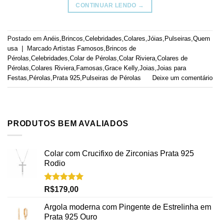
CONTINUAR LENDO
→
Postado em
Anéis
,
Brincos
,
Celebridades
,
Colares
,
Jóias
,
Pulseiras
,
Quem
usa
|
Marcado
Artistas Famosos
,
Brincos de
Pérolas
,
Celebridades
,
Colar de Pérolas
,
Colar Riviera
,
Colares de
Pérolas
,
Colares Riviera
,
Famosas
,
Grace Kelly
,
Joias
,
Joias para
Festas
,
Pérolas
,
Prata 925
,
Pulseiras de Pérolas
Deixe um comentário
PRODUTOS BEM AVALIADOS
Colar com Crucifixo de Zirconias Prata 925
Rodio
Avaliação
R$
179,00
5.00
de 5
Argola moderna com Pingente de Estrelinha em
Prata 925 Ouro