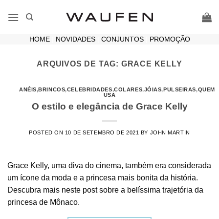
Skip
to
content
HOME
|
NOVIDADES
|
CONJUNTOS
|
PROMOÇÃO
ARQUIVOS DE TAG:
GRACE KELLY
ANÉIS
,
BRINCOS
,
CELEBRIDADES
,
COLARES
,
JÓIAS
,
PULSEIRAS
,
QUEM
USA
O estilo e elegância de Grace Kelly
POSTED ON
10 DE SETEMBRO DE 2021
BY
JOHN MARTIN
Grace Kelly, uma diva do cinema, também era considerada
um ícone da moda e a princesa mais bonita da história.
Descubra mais neste post sobre a belíssima trajetória da
princesa de Mônaco.