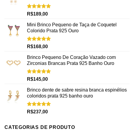
Avaliação
R$
189,00
5.00
de 5
Mini Brinco Pequeno de Taça de Coquetel
Colorido Prata 925 Ouro
Avaliação
R$
168,00
5.00
de 5
Brinco Pequeno De Coração Vazado com
Zirconias Brancas Prata 925 Banho Ouro
Avaliação
R$
145,00
5.00
de 5
Brinco dente de sabre resina branca espinélios
coloridos prata 925 banho ouro
Avaliação
R$
237,00
5.00
de 5
CATEGORIAS DE PRODUTO