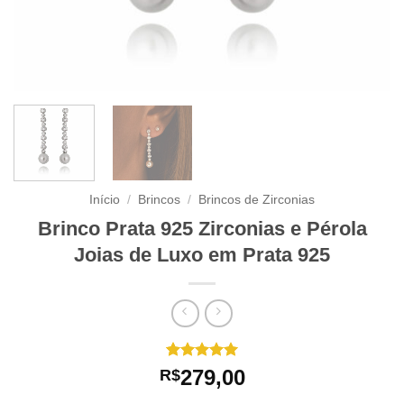
Início
/
Brincos
/
Brincos de Zirconias
Brinco Prata 925 Zirconias e Pérola
Joias de Luxo em Prata 925
Avaliado
1
279,00
R$
como
5
de
5, com