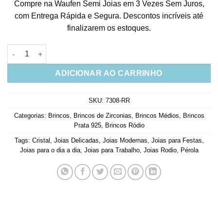
Compre na Waufen Semi Joias em 3 Vezes Sem Juros,
baseado em
avaliação
com Entrega Rápida e Segura. Descontos incríveis até
de cliente
finalizarem os estoques.
Brinco Prata 925 Zirconias e Pérola Joias de Luxo em Prata 92
ADICIONAR AO CARRINHO
SKU:
7308-RR
Categorias:
Brincos
,
Brincos de Zirconias
,
Brincos Médios
,
Brincos
Prata 925
,
Brincos Ródio
Tags:
Cristal
,
Joias Delicadas
,
Joias Modernas
,
Joias para Festas
,
Joias para o dia a dia
,
Joias para Trabalho
,
Joias Rodio
,
Pérola