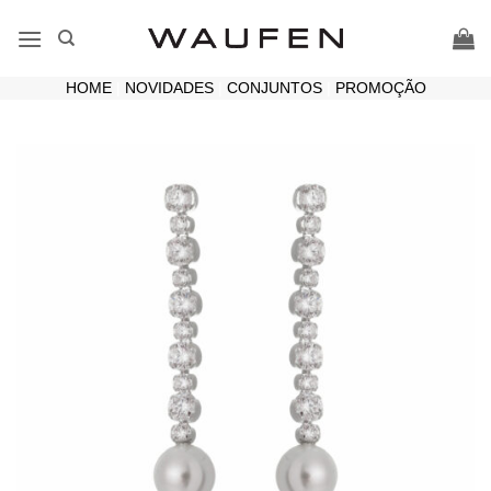
Skip
to
content
HOME
|
NOVIDADES
|
CONJUNTOS
|
PROMOÇÃO