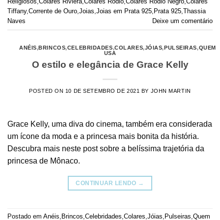
Religiosos
,
Colares Riviera
,
Colares Ródio
,
Colares Ródio Negro
,
Colares
Tiffany
,
Corrente de Ouro
,
Joias
,
Joias em Prata 925
,
Prata 925
,
Thassia
Naves
Deixe um comentário
ANÉIS
,
BRINCOS
,
CELEBRIDADES
,
COLARES
,
JÓIAS
,
PULSEIRAS
,
QUEM
USA
O estilo e elegância de Grace Kelly
POSTED ON
10 DE SETEMBRO DE 2021
BY
JOHN MARTIN
Grace Kelly, uma diva do cinema, também era considerada
um ícone da moda e a princesa mais bonita da história.
Descubra mais neste post sobre a belíssima trajetória da
princesa de Mônaco.
CONTINUAR LENDO
→
Postado em
Anéis
,
Brincos
,
Celebridades
,
Colares
,
Jóias
,
Pulseiras
,
Quem