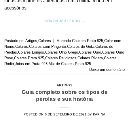
todas as mulheres antenadas com a última moda em
acessórios!
CONTINUAR LENDO
→
Postado em
Artigos
,
Colares
|
Marcado
Chokers Prata 925
,
Colar com
Nome
,
Colares
,
Colares com Pingente
,
Colares de Gota
,
Colares de
Pérolas
,
Colares Longos
,
Colares Olho Grego
,
Colares Ouro
,
Colares Ouro
Rose
,
Colares Prata 925
,
Colares Religiosos
,
Colares Riviera
,
Colares
Ródio
,
Joias em Prata 925
,
Mix de Colares
,
Prata 925
Deixe um comentário
ARTIGOS
Guia completo sobre os tipos de
pérolas e sua história
POSTED ON
5 DE SETEMBRO DE 2021
BY
KARINA