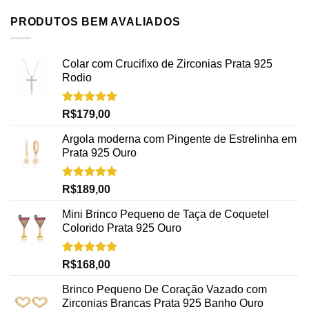
PRODUTOS BEM AVALIADOS
Colar com Crucifixo de Zirconias Prata 925
Rodio
Avaliação
R$
179,00
5.00
de 5
Argola moderna com Pingente de Estrelinha em
Prata 925 Ouro
Avaliação
R$
189,00
5.00
de 5
Mini Brinco Pequeno de Taça de Coquetel
Colorido Prata 925 Ouro
Avaliação
R$
168,00
5.00
de 5
Brinco Pequeno De Coração Vazado com
Zirconias Brancas Prata 925 Banho Ouro