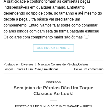
A praticidade e conforto tornam as camisetas peças
indispensáveis em qualquer armário. Entretanto,
dependendo do tipo de corte, do tamanho e até mesmo do
decote a peça ultra básica vai precisar de um
complemento. Então, vamos falar sobre como combinar
colares longos com camiseta de forma bastante estilosa!
Os colares com comprimento maior são ótimas […]
CONTINUAR LENDO
→
Postado em
Diversos
|
Marcado
Colares de Pérolas
,
Colares
Longos
,
Colares Ouro Rose
,
Gravatinhas
Deixe um comentário
DIVERSOS
Semijoias de Pérolas Dão Um Toque
Clássico Ao Look!
POSTED ON
7 DE JUNHO DE 2019
BY
MADAME WAUFEN