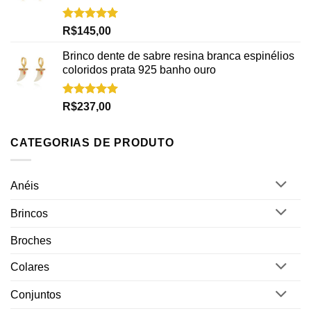
Avaliação
R$
145,00
5.00
de 5
Brinco dente de sabre resina branca espinélios
coloridos prata 925 banho ouro
Avaliação
R$
237,00
5.00
de 5
CATEGORIAS DE PRODUTO
Anéis
Brincos
Broches
Colares
Conjuntos