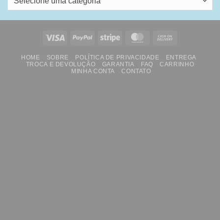
Selecione uma categoria
Visa
PayPal
Stripe
MasterCard
Cash
On
HOME
SOBRE
POLÍTICA DE PRIVACIDADE
ENTREGA
Delivery
TROCA E DEVOLUÇÃO
GARANTIA
FAQ
CARRINHO
MINHA CONTA
CONTATO