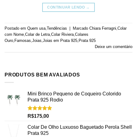
CONTINUAR LENDO
→
Postado em
Quem usa
,
Tendências
|
Marcado
Chiara Ferragni
,
Colar
com Nome
,
Colar de Letra
,
Colar Riviera
,
Colares
Ouro
,
Famosas
,
Joias
,
Joias em Prata 925
,
Prata 925
Deixe um comentário
PRODUTOS BEM AVALIADOS
Mini Brinco Pequeno de Coqueiro Colorido
Prata 925 Rodio
Avaliação
R$
175,00
5.00
de 5
Colar De Olho Luxuoso Baguetado Perola Shell
Prata 925