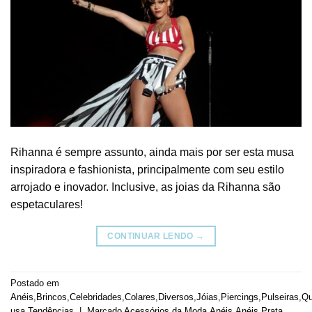
Rihanna é sempre assunto, ainda mais por ser esta musa
inspiradora e fashionista, principalmente com seu estilo
arrojado e inovador. Inclusive, as joias da Rihanna são
espetaculares!
CONTINUAR LENDO
→
Postado em
Anéis
,
Brincos
,
Celebridades
,
Colares
,
Diversos
,
Jóias
,
Piercings
,
Pulseiras
,
Q
usa
,
Tendências
|
Marcado
Acessórios da Moda
,
Anéis
,
Anéis Prata