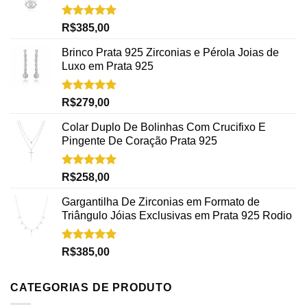
Avaliação
R$
385,00
5.00
de 5
Brinco Prata 925 Zirconias e Pérola Joias de
Luxo em Prata 925
Avaliação
R$
279,00
5.00
de 5
Colar Duplo De Bolinhas Com Crucifixo E
Pingente De Coração Prata 925
Avaliação
R$
258,00
5.00
de 5
Gargantilha De Zirconias em Formato de
Triângulo Jóias Exclusivas em Prata 925 Rodio
Avaliação
R$
385,00
5.00
de 5
CATEGORIAS DE PRODUTO