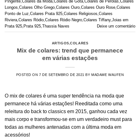
Pingente
,
Colares da Moda
,
Colares de Gota
,
Colares de Pérolas
,
Colares
Longos
,
Colares Olho Grego
,
Colares Ouro
,
Colares Ouro Rose
,
Colares
Ponto de Luz
,
Colares Prata 925
,
Colares Religiosos
,
Colares
Riviera
,
Colares Ródio
,
Colares Ródio Negro
,
Colares Tiffany
,
Joias em
Prata 925
,
Prata 925
,
Thassia Naves
Deixe um comentário
ARTIGOS
,
COLARES
Mix de colares: trend que permanece
em várias estações
POSTED ON
7 DE SETEMBRO DE 2021
BY
MADAME WAUFEN
O mix de colares é uma super tendência na moda que
permanece há várias estações! Reeditada como uma
releitura do back to classics em 2015, ganhou cada vez
mais corpo e transformou-se em um verdadeiro must para
todas as mulheres antenadas com a última moda em
acessórios!