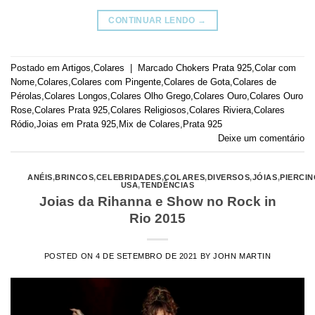
CONTINUAR LENDO
→
Postado em
Artigos
,
Colares
|
Marcado
Chokers Prata 925
,
Colar com
Nome
,
Colares
,
Colares com Pingente
,
Colares de Gota
,
Colares de
Pérolas
,
Colares Longos
,
Colares Olho Grego
,
Colares Ouro
,
Colares Ouro
Rose
,
Colares Prata 925
,
Colares Religiosos
,
Colares Riviera
,
Colares
Ródio
,
Joias em Prata 925
,
Mix de Colares
,
Prata 925
Deixe um comentário
ANÉIS
,
BRINCOS
,
CELEBRIDADES
,
COLARES
,
DIVERSOS
,
JÓIAS
,
PIERCI
USA
,
TENDÊNCIAS
Joias da Rihanna e Show no Rock in
Rio 2015
POSTED ON
4 DE SETEMBRO DE 2021
BY
JOHN MARTIN