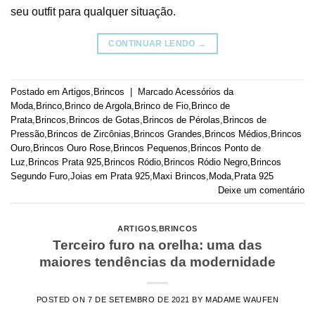
seu outfit para qualquer situação.
CONTINUAR LENDO
→
Postado em
Artigos
,
Brincos
|
Marcado
Acessórios da
Moda
,
Brinco
,
Brinco de Argola
,
Brinco de Fio
,
Brinco de
Prata
,
Brincos
,
Brincos de Gotas
,
Brincos de Pérolas
,
Brincos de
Pressão
,
Brincos de Zircônias
,
Brincos Grandes
,
Brincos Médios
,
Brincos
Ouro
,
Brincos Ouro Rose
,
Brincos Pequenos
,
Brincos Ponto de
Luz
,
Brincos Prata 925
,
Brincos Ródio
,
Brincos Ródio Negro
,
Brincos
Segundo Furo
,
Joias em Prata 925
,
Maxi Brincos
,
Moda
,
Prata 925
Deixe um comentário
ARTIGOS
,
BRINCOS
Terceiro furo na orelha: uma das
maiores tendências da modernidade
POSTED ON
7 DE SETEMBRO DE 2021
BY
MADAME WAUFEN