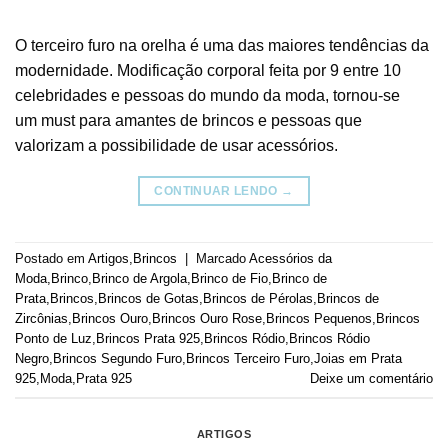
O terceiro furo na orelha é uma das maiores tendências da
modernidade. Modificação corporal feita por 9 entre 10
celebridades e pessoas do mundo da moda, tornou-se
um must para amantes de brincos e pessoas que
valorizam a possibilidade de usar acessórios.
CONTINUAR LENDO
→
Postado em
Artigos
,
Brincos
|
Marcado
Acessórios da
Moda
,
Brinco
,
Brinco de Argola
,
Brinco de Fio
,
Brinco de
Prata
,
Brincos
,
Brincos de Gotas
,
Brincos de Pérolas
,
Brincos de
Zircônias
,
Brincos Ouro
,
Brincos Ouro Rose
,
Brincos Pequenos
,
Brincos
Ponto de Luz
,
Brincos Prata 925
,
Brincos Ródio
,
Brincos Ródio
Negro
,
Brincos Segundo Furo
,
Brincos Terceiro Furo
,
Joias em Prata
925
,
Moda
,
Prata 925
Deixe um comentário
ARTIGOS