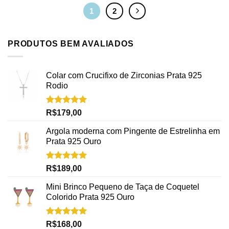
1
2
PRODUTOS BEM AVALIADOS
Colar com Crucifixo de Zirconias Prata 925
Rodio
Avaliação
R$
179,00
5.00
de 5
Argola moderna com Pingente de Estrelinha em
Prata 925 Ouro
Avaliação
R$
189,00
5.00
de 5
Mini Brinco Pequeno de Taça de Coquetel
Colorido Prata 925 Ouro
Avaliação
R$
168,00