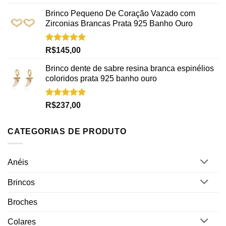
5.00
de 5
Brinco Pequeno De Coração Vazado com
Zirconias Brancas Prata 925 Banho Ouro
Avaliação
R$
145,00
5.00
de 5
Brinco dente de sabre resina branca espinélios
coloridos prata 925 banho ouro
Avaliação
R$
237,00
5.00
de 5
CATEGORIAS DE PRODUTO
Anéis
Brincos
Broches
Colares