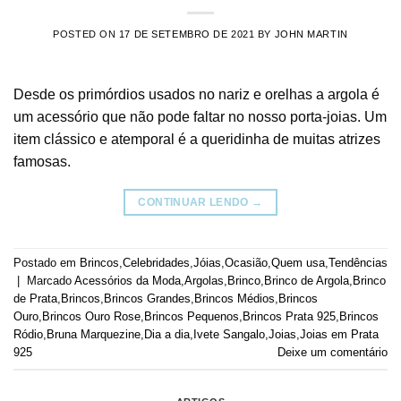
POSTED ON
17 DE SETEMBRO DE 2021
BY
JOHN MARTIN
Desde os primórdios usados no nariz e orelhas a argola é
um acessório que não pode faltar no nosso porta-joias. Um
item clássico e atemporal é a queridinha de muitas atrizes
famosas.
CONTINUAR LENDO
→
Postado em
Brincos
,
Celebridades
,
Jóias
,
Ocasião
,
Quem usa
,
Tendências
|
Marcado
Acessórios da Moda
,
Argolas
,
Brinco
,
Brinco de Argola
,
Brinco
de Prata
,
Brincos
,
Brincos Grandes
,
Brincos Médios
,
Brincos
Ouro
,
Brincos Ouro Rose
,
Brincos Pequenos
,
Brincos Prata 925
,
Brincos
Ródio
,
Bruna Marquezine
,
Dia a dia
,
Ivete Sangalo
,
Joias
,
Joias em Prata
925
Deixe um comentário