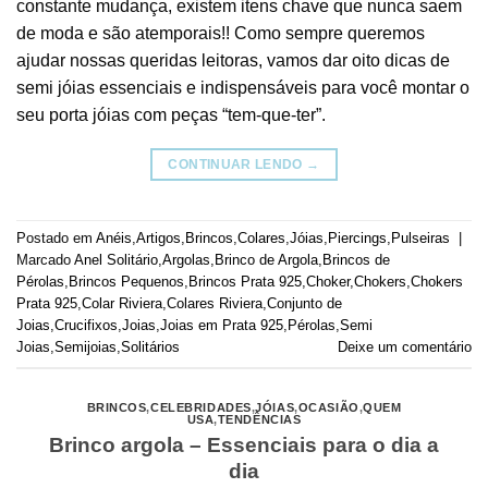
constante mudança, existem itens chave que nunca saem
de moda e são atemporais!! Como sempre queremos
ajudar nossas queridas leitoras, vamos dar oito dicas de
semi jóias essenciais e indispensáveis para você montar o
seu porta jóias com peças “tem-que-ter”.
CONTINUAR LENDO
→
Postado em
Anéis
,
Artigos
,
Brincos
,
Colares
,
Jóias
,
Piercings
,
Pulseiras
|
Marcado
Anel Solitário
,
Argolas
,
Brinco de Argola
,
Brincos de
Pérolas
,
Brincos Pequenos
,
Brincos Prata 925
,
Choker
,
Chokers
,
Chokers
Prata 925
,
Colar Riviera
,
Colares Riviera
,
Conjunto de
Joias
,
Crucifixos
,
Joias
,
Joias em Prata 925
,
Pérolas
,
Semi
Joias
,
Semijoias
,
Solitários
Deixe um comentário
BRINCOS
,
CELEBRIDADES
,
JÓIAS
,
OCASIÃO
,
QUEM
USA
,
TENDÊNCIAS
Brinco argola – Essenciais para o dia a
dia