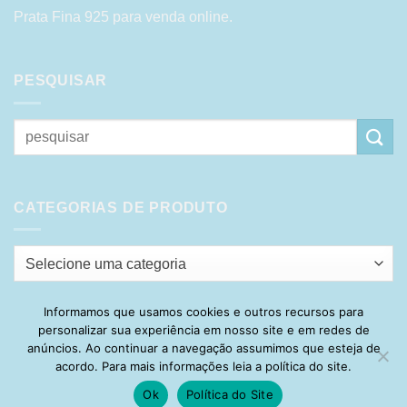
Prata Fina 925 para venda online.
PESQUISAR
Pesquisar
por:
CATEGORIAS DE PRODUTO
Selecione uma categoria
Informamos que usamos cookies e outros recursos para
personalizar sua experiência em nosso site e em redes de
Visa
PayPal
Stripe
MasterCard
Cash
anúncios. Ao continuar a navegação assumimos que esteja de
On
acordo. Para mais informações leia a política do site.
HOME
SOBRE
POLÍTICA DE PRIVACIDADE
ENTREGA
Delivery
TROCA E DEVOLUÇÃO
GARANTIA
FAQ
CARRINHO
Ok
Política do Site
MINHA CONTA
CONTATO