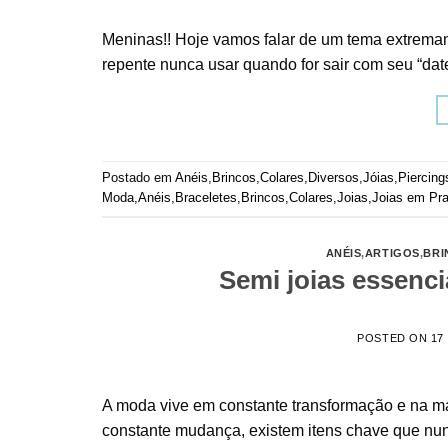
Meninas!! Hoje vamos falar de um tema extrema
repente nunca usar quando for sair com seu “date
Postado em
Anéis
,
Brincos
,
Colares
,
Diversos
,
Jóias
,
Piercing
Moda
,
Anéis
,
Braceletes
,
Brincos
,
Colares
,
Joias
,
Joias em Pra
ANÉIS
,
ARTIGOS
,
BRI
Semi joias essenci
POSTED ON
17
A moda vive em constante transformação e na m
constante mudança, existem itens chave que n