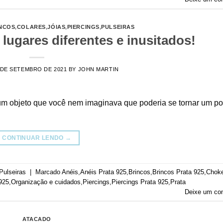
NCOS
,
COLARES
,
JÓIAS
,
PIERCINGS
,
PULSEIRAS
 lugares diferentes e inusitados!
 DE SETEMBRO DE 2021
BY
JOHN MARTIN
 um objeto que você nem imaginava que poderia se tornar um po
CONTINUAR LENDO
→
Pulseiras
|
Marcado
Anéis
,
Anéis Prata 925
,
Brincos
,
Brincos Prata 925
,
Chok
925
,
Organização e cuidados
,
Piercings
,
Piercings Prata 925
,
Prata
Deixe um co
ATACADO