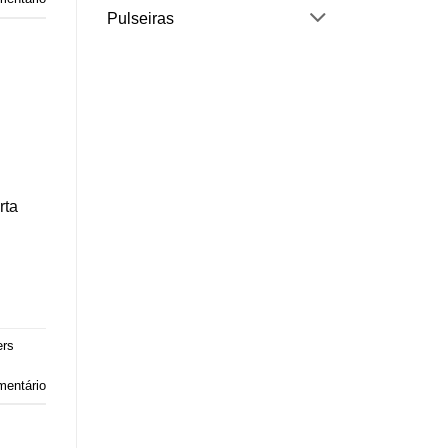
Pulseiras
rta
ers
mentário