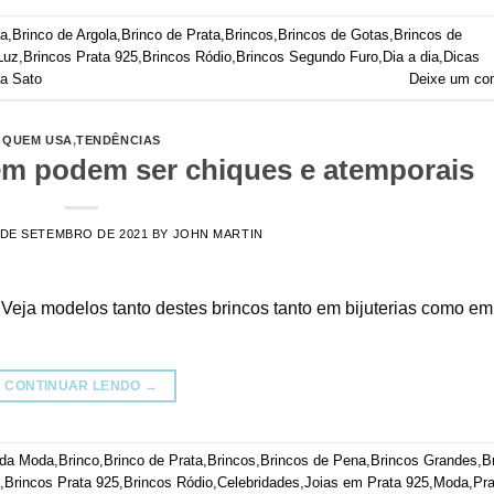
da
,
Brinco de Argola
,
Brinco de Prata
,
Brincos
,
Brincos de Gotas
,
Brincos de
Luz
,
Brincos Prata 925
,
Brincos Ródio
,
Brincos Segundo Furo
,
Dia a dia
,
Dicas
na Sato
Deixe um co
QUEM USA
,
TENDÊNCIAS
ém podem ser chiques e atemporais
 DE SETEMBRO DE 2021
BY
JOHN MARTIN
eja modelos tanto destes brincos tanto em bijuterias como em
CONTINUAR LENDO
→
 da Moda
,
Brinco
,
Brinco de Prata
,
Brincos
,
Brincos de Pena
,
Brincos Grandes
,
B
,
Brincos Prata 925
,
Brincos Ródio
,
Celebridades
,
Joias em Prata 925
,
Moda
,
Pra