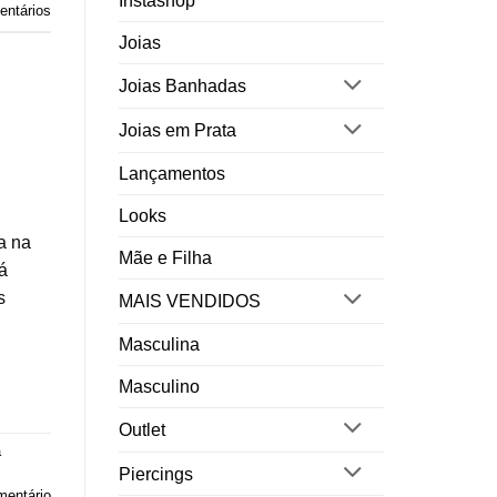
Instashop
ntários
Joias
Joias Banhadas
Joias em Prata
Lançamentos
Looks
a na
Mãe e Filha
á
s
MAIS VENDIDOS
Masculina
Masculino
Outlet
a
Piercings
mentário