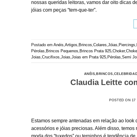
nossas queridas leitoras, vamos dar oito dicas d
jóias com peças “tem-que-ter”.
Postado em
Anéis
,
Artigos
,
Brincos
,
Colares
,
Jóias
,
Piercings
,
Pérolas
,
Brincos Pequenos
,
Brincos Prata 925
,
Choker
,
Choke
Joias
,
Crucifixos
,
Joias
,
Joias em Prata 925
,
Pérolas
,
Semi Jo
ANÉIS
,
BRINCOS
,
CELEBRIDA
Claudia Leitte co
POSTED ON
17
Estamos sempre antenadas em relação ao look da
acessórios e jóias preciosas. Além disso, temos
moda dos “tuxedos” ou terninhos é tendência de