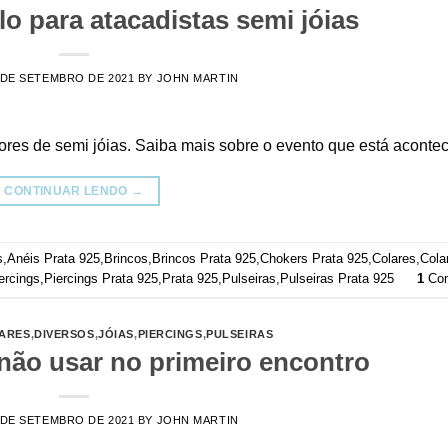
o para atacadistas semi jóias
 DE SETEMBRO DE 2021
BY
JOHN MARTIN
ores de semi jóias. Saiba mais sobre o evento que está aconte
CONTINUAR LENDO
→
s
,
Anéis Prata 925
,
Brincos
,
Brincos Prata 925
,
Chokers Prata 925
,
Colares
,
Cola
ercings
,
Piercings Prata 925
,
Prata 925
,
Pulseiras
,
Pulseiras Prata 925
1
Com
ARES
,
DIVERSOS
,
JÓIAS
,
PIERCINGS
,
PULSEIRAS
não usar no primeiro encontro
 DE SETEMBRO DE 2021
BY
JOHN MARTIN