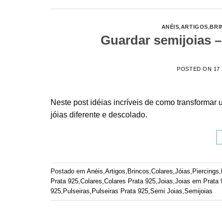
ANÉIS
,
ARTIGOS
,
BRI
Guardar semijoias –
POSTED ON
17
Neste post idéias incríveis de como transformar
jóias diferente e descolado.
Postado em
Anéis
,
Artigos
,
Brincos
,
Colares
,
Jóias
,
Piercings
,
Prata 925
,
Colares
,
Colares Prata 925
,
Joias
,
Joias em Prata 
925
,
Pulseiras
,
Pulseiras Prata 925
,
Semi Joias
,
Semijoias