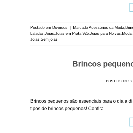
Postado em
Diversos
|
Marcado
Acessórios da Moda
,
Brin
baladas
,
Joias
,
Joias em Prata 925
,
Joias para Noivas
,
Moda
,
Joias
,
Semijoias
Brincos pequenos
POSTED ON
18
Brincos pequenos são essenciais para o dia a d
tipos de brincos pequenos! Confira