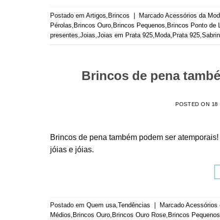
Postado em
Artigos
,
Brincos
|
Marcado
Acessórios da Mo
Pérolas
,
Brincos Ouro
,
Brincos Pequenos
,
Brincos Ponto de 
presentes
,
Joias
,
Joias em Prata 925
,
Moda
,
Prata 925
,
Sabri
Brincos de pena tamb
POSTED ON
18
Brincos de pena também podem ser atemporais! V
jóias e jóias.
Postado em
Quem usa
,
Tendências
|
Marcado
Acessórios
Médios
,
Brincos Ouro
,
Brincos Ouro Rose
,
Brincos Pequenos