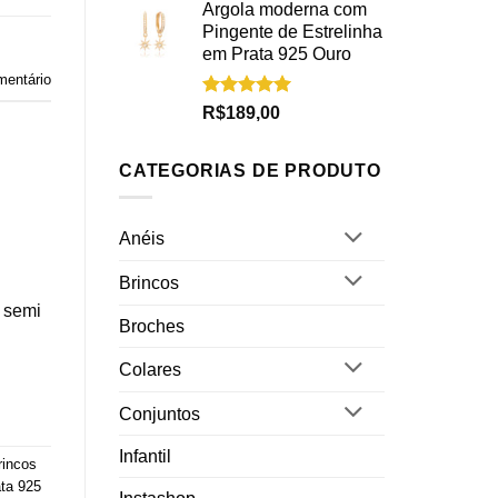
Argola moderna com
Pingente de Estrelinha
em Prata 925 Ouro
mentário
Avaliação
R$
189,00
5.00
de 5
CATEGORIAS DE PRODUTO
Anéis
Brincos
 semi
Broches
Colares
Conjuntos
Infantil
rincos
ta 925