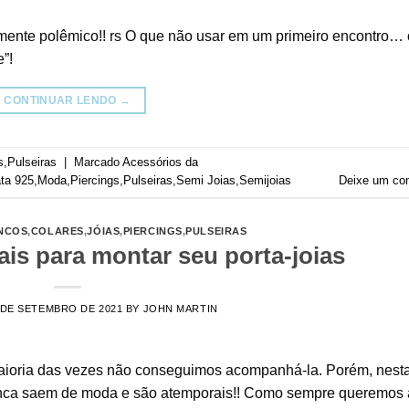
mente polêmico!! rs O que não usar em um primeiro encontro…
”!
CONTINUAR LENDO
→
s
,
Pulseiras
|
Marcado
Acessórios da
ta 925
,
Moda
,
Piercings
,
Pulseiras
,
Semi Joias
,
Semijoias
Deixe um co
NCOS
,
COLARES
,
JÓIAS
,
PIERCINGS
,
PULSEIRAS
ais para montar seu porta-joias
 DE SETEMBRO DE 2021
BY
JOHN MARTIN
aioria das vezes não conseguimos acompanhá-la. Porém, nest
unca saem de moda e são atemporais!! Como sempre queremos 