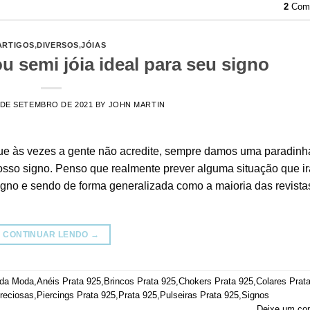
2
Come
ARTIGOS
,
DIVERSOS
,
JÓIAS
ou semi jóia ideal para seu signo
 DE SETEMBRO DE 2021
BY
JOHN MARTIN
que às vezes a gente não acredite, sempre damos uma paradinh
nosso signo. Penso que realmente prever alguma situação que ir
gno e sendo de forma generalizada como a maioria das revista
CONTINUAR LENDO
→
 da Moda
,
Anéis Prata 925
,
Brincos Prata 925
,
Chokers Prata 925
,
Colares Prat
reciosas
,
Piercings Prata 925
,
Prata 925
,
Pulseiras Prata 925
,
Signos
Deixe um co