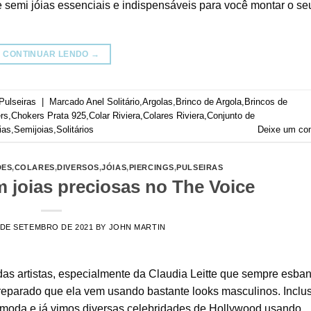
e semi jóias essenciais e indispensáveis para você montar o se
CONTINUAR LENDO
→
Pulseiras
|
Marcado
Anel Solitário
,
Argolas
,
Brinco de Argola
,
Brincos de
rs
,
Chokers Prata 925
,
Colar Riviera
,
Colares Riviera
,
Conjunto de
ias
,
Semijoias
,
Solitários
Deixe um co
DES
,
COLARES
,
DIVERSOS
,
JÓIAS
,
PIERCINGS
,
PULSEIRAS
m joias preciosas no The Voice
 DE SETEMBRO DE 2021
BY
JOHN MARTIN
s artistas, especialmente da Claudia Leitte que sempre esban
 reparado que ela vem usando bastante looks masculinos. Inclus
 moda e já vimos diversas celebridades de Hollywood usando.