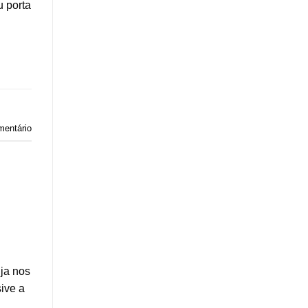
u porta
mentário
ja nos
ive a