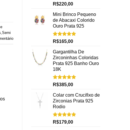
Avaliação
R$
220,00
5.00
de 5
Mini Brinco Pequeno
de Abacaxi Colorido
Ouro Prata 925
 e
s
,
Semi
mentário
Avaliação
R$
165,00
5.00
de 5
Gargantilha De
Zirconinhas Coloridas
Prata 925 Banho Ouro
18K
Avaliação
R$
385,00
5.00
de 5
Colar com Crucifixo de
dos
Zirconias Prata 925
Rodio
Avaliação
R$
179,00
5.00
de 5