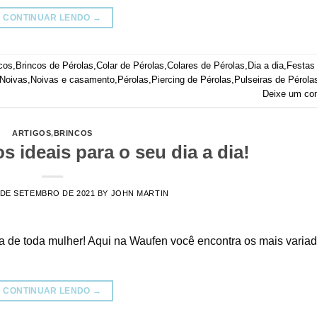
CONTINUAR LENDO
→
cos
,
Brincos de Pérolas
,
Colar de Pérolas
,
Colares de Pérolas
,
Dia a dia
,
Festas
Noivas
,
Noivas e casamento
,
Pérolas
,
Piercing de Pérolas
,
Pulseiras de Pérola
Deixe um co
ARTIGOS
,
BRINCOS
 ideais para o seu dia a dia!
 DE SETEMBRO DE 2021
BY
JOHN MARTIN
ia de toda mulher! Aqui na Waufen você encontra os mais varia
CONTINUAR LENDO
→