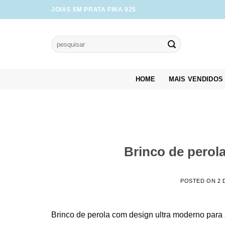
Skip
JOIAS EM PRATA FINA 925
to
content
Pesquisar
por:
HOME
MAIS VENDIDOS
Brinco de perola
POSTED ON
2 
Brinco de perola com design ultra moderno par