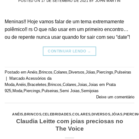
POSTED ON
17 DE SETEMBRO DE 2021
BY
JOHN MARTIN
Meninas!! Hoje vamos falar de um tema extremamente
polêmico!! rs O que não usar em um primeiro encontro…
ou de repente nunca usar quando for sair com seu “date”!
CONTINUAR LENDO
→
Postado em
Anéis
,
Brincos
,
Colares
,
Diversos
,
Jóias
,
Piercings
,
Pulseiras
|
Marcado
Acessórios da
Moda
,
Anéis
,
Braceletes
,
Brincos
,
Colares
,
Joias
,
Joias em Prata
925
,
Moda
,
Piercings
,
Pulseiras
,
Semi Joias
,
Semijoias
Deixe um comentário
ANÉIS
,
BRINCOS
,
CELEBRIDADES
,
COLARES
,
DIVERSOS
,
JÓIAS
,
PIERCI
Claudia Leitte com joias preciosas no
The Voice