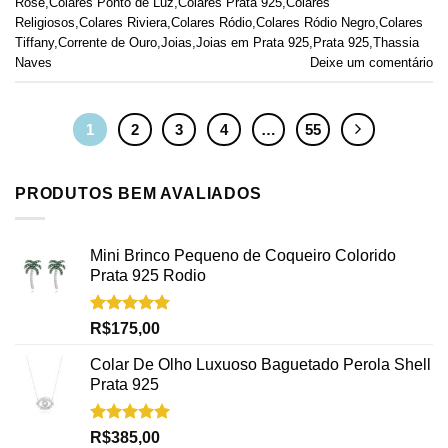
Rose
,
Colares Ponto de Luz
,
Colares Prata 925
,
Colares
Religiosos
,
Colares Riviera
,
Colares Ródio
,
Colares Ródio Negro
,
Colares
Tiffany
,
Corrente de Ouro
,
Joias
,
Joias em Prata 925
,
Prata 925
,
Thassia
Naves
Deixe um comentário
1
2
3
4
…
55
PRODUTOS BEM AVALIADOS
Mini Brinco Pequeno de Coqueiro Colorido
Prata 925 Rodio
Avaliação
R$
175,00
5.00
de 5
Colar De Olho Luxuoso Baguetado Perola Shell
Prata 925
Avaliação
R$
385,00