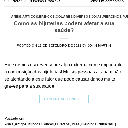
925
,
Prata 925
,
Pulseiras Prata 925
Deixe um comentário
ANÉIS
,
ARTIGOS
,
BRINCOS
,
COLARES
,
DIVERSOS
,
JÓIAS
,
PIERCINGS
,
PU
Como as bijuterias podem afetar a sua
saúde?
POSTED ON
17 DE SETEMBRO DE 2021
BY
JOHN MARTIN
Hoje iremos escrever sobre algo extremamente importante:
a composição das bijuterias! Muitas pessoas acabam não
se atentando à este fator que pode causar danos muito
graves para a sua saúde.
CONTINUAR LENDO
→
Postado em
Anéis
,
Artigos
,
Brincos
,
Colares
,
Diversos
,
Jóias
,
Piercings
,
Pulseiras
|