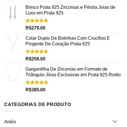
5.00
de 5
Brinco Prata 925 Zirconias e Pérola Joias de
Luxo em Prata 925
Avaliação
R$
279,00
5.00
de 5
Colar Duplo De Bolinhas Com Crucifixo E
Pingente De Coração Prata 925
Avaliação
R$
258,00
5.00
de 5
Gargantilha De Zirconias em Formato de
Triângulo Jóias Exclusivas em Prata 925 Rodio
Avaliação
R$
385,00
5.00
de 5
CATEGORIAS DE PRODUTO
Anéis