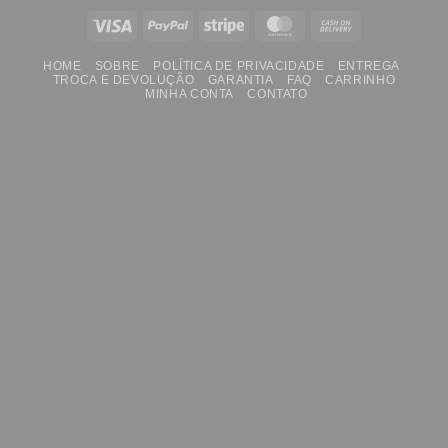
Visa
PayPal
Stripe
MasterCard
Cash
On
HOME
SOBRE
POLÍTICA DE PRIVACIDADE
ENTREGA
Delivery
TROCA E DEVOLUÇÃO
GARANTIA
FAQ
CARRINHO
MINHA CONTA
CONTATO