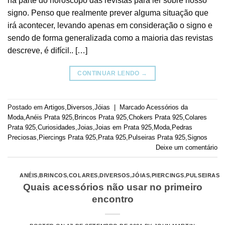
na parte do horóscopo das revistas para ler sobre nosso
signo. Penso que realmente prever alguma situação que
irá acontecer, levando apenas em consideração o signo e
sendo de forma generalizada como a maioria das revistas
descreve, é difícil.. […]
CONTINUAR LENDO
→
Postado em
Artigos
,
Diversos
,
Jóias
|
Marcado
Acessórios da
Moda
,
Anéis Prata 925
,
Brincos Prata 925
,
Chokers Prata 925
,
Colares
Prata 925
,
Curiosidades
,
Joias
,
Joias em Prata 925
,
Moda
,
Pedras
Preciosas
,
Piercings Prata 925
,
Prata 925
,
Pulseiras Prata 925
,
Signos
Deixe um comentário
ANÉIS
,
BRINCOS
,
COLARES
,
DIVERSOS
,
JÓIAS
,
PIERCINGS
,
PULSEIRAS
Quais acessórios não usar no primeiro
encontro