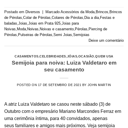
Postado em
Diversos
|
Marcado
Acessórios da Moda
,
Brincos
,
Brincos
de Pérolas
,
Colar de Pérolas
,
Colares de Pérolas
,
Dia a dia
,
Festas e
baladas
,
Joias
,
Joias em Prata 925
,
Joias para
Noivas
,
Moda
,
Noivas
,
Noivas e casamento
,
Pérolas
,
Piercing de
Pérolas
,
Pulseiras de Pérolas
,
Semi Joias
,
Semijoias
Deixe um comentário
CASAMENTOS
,
CELEBRIDADES
,
JÓIAS
,
OCASIÃO
,
QUEM USA
Semijoia para noiva: Luiza Valdetaro em
seu casamento
POSTED ON
17 DE SETEMBRO DE 2021
BY
JOHN MARTIN
A atriz Luiza Valdetaro se casou neste sábado (3) de
Outubro com o empresário Mariano Marcondes Ferraz em
uma cerimônia íntima, para 40 convidados, apenas
seus familiares e amigos mais próximos. Veja semijoia