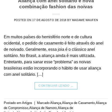
Aliança com anel solitário é nova
combinação fashion das noivas
POSTED ON
17 DE AGOSTO DE 2018
BY
MADAME WAUFEN
Em muitos países do hemisfério norte e de cultura
ocidental, o pedido de casamento é feito através do anel
de noivado. Geralmente, essa joia é o clássico anel
solitário. No Brasil, a aliança ainda é mais utilizada.
Entretanto, para sanar esse “problema” as noivas
brasileiras estão incorporando o hábito de usar aliança
com anel solitário. […]
CONTINUAR LENDO
→
Postado em
Artigos
|
Marcado
Aliança
,
Aliança de Casamento
,
Aliança
de Compromisso
,
Aliança de Namoro
,
Aliança de