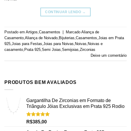
CONTINUAR LENDO
→
Postado em
Artigos
,
Casamentos
|
Marcado
Aliança de
Casamento
,
Aliança de Noivado
,
Bijuterias
,
Casamentos
,
Joias em Prata
925
,
Joias para Festas
,
Joias para Noivas
,
Noivas
,
Noivas e
casamento
,
Prata 925
,
Semi Joias
,
Semijoias
,
Zirconias
Deixe um comentário
PRODUTOS BEM AVALIADOS
Gargantilha De Zirconias em Formato de
Triângulo Jóias Exclusivas em Prata 925 Rodio
Avaliação
R$
385,00
5.00
de 5