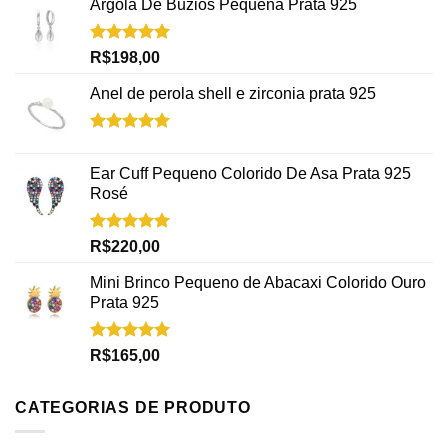
Argola De Buzios Pequena Prata 925
Avaliação
R$
198,00
5.00
de 5
Anel de perola shell e zirconia prata 925
Avaliação
5.00
de 5
Ear Cuff Pequeno Colorido De Asa Prata 925
Rosé
Avaliação
R$
220,00
5.00
de 5
Mini Brinco Pequeno de Abacaxi Colorido Ouro
Prata 925
Avaliação
R$
165,00
5.00
de 5
CATEGORIAS DE PRODUTO