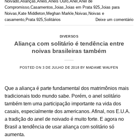
Noivado
,
Alianças
,
Anéis
,
Anéis Ouro
,
Anel
,
Anel de
Compromisso
,
Casamentos
,
Joias
,
Joias em Prata 925
,
Joias para
Noivas
,
Kate Middleton
,
Meghan Markle
,
Noivas
,
Noivas e
casamento
,
Prata 925
,
Solitários
Deixe um comentário
DIVERSOS
Aliança com solitário é tendência entre
noivas brasileiras também
POSTED ON
3 DE JULHO DE 2018
BY
MADAME WAUFEN
Que a aliança é parte fundamental dos matrimônios mais
tradicionais todo mundo sabe. Porém, o anel solitário
também tem uma participação importante na vida dos
casais, especialmente dos americanos. Afinal, nos E.U.A.
a tradição do anel de noivado é muito forte. E agora no
Brasil a tendência de usar aliança com solitário só
aumenta.