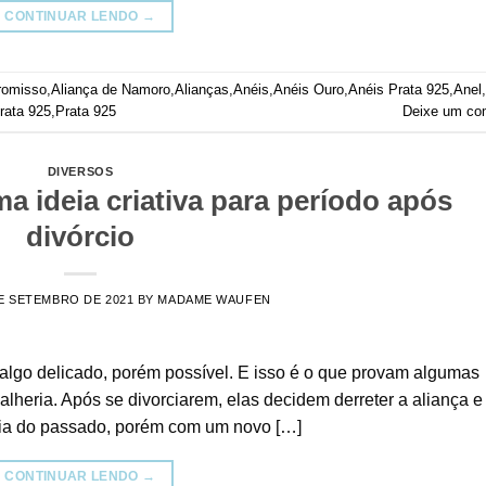
CONTINUAR LENDO
→
romisso
,
Aliança de Namoro
,
Alianças
,
Anéis
,
Anéis Ouro
,
Anéis Prata 925
,
Anel
,
rata 925
,
Prata 925
Deixe um co
DIVERSOS
ma ideia criativa para período após
divórcio
E SETEMBRO DE 2021
BY
MADAME WAUFEN
é algo delicado, porém possível. E isso é o que provam algumas
lheria. Após se divorciarem, elas decidem derreter a aliança e
tória do passado, porém com um novo […]
CONTINUAR LENDO
→