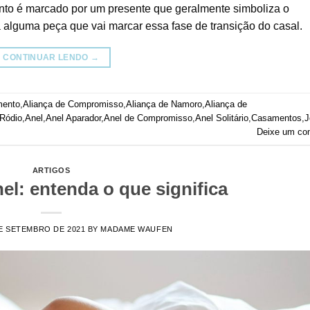
nto é marcado por um presente que geralmente simboliza o
 alguma peça que vai marcar essa fase de transição do casal.
CONTINUAR LENDO
→
mento
,
Aliança de Compromisso
,
Aliança de Namoro
,
Aliança de
 Ródio
,
Anel
,
Anel Aparador
,
Anel de Compromisso
,
Anel Solitário
,
Casamentos
,
J
Deixe um co
ARTIGOS
l: entenda o que significa
E SETEMBRO DE 2021
BY
MADAME WAUFEN