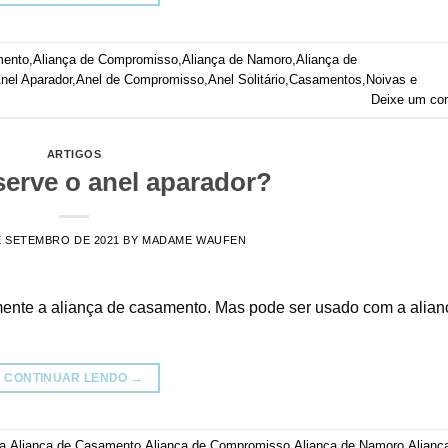
mento
,
Aliança de Compromisso
,
Aliança de Namoro
,
Aliança de
nel Aparador
,
Anel de Compromisso
,
Anel Solitário
,
Casamentos
,
Noivas e
Deixe um co
ARTIGOS
serve o anel aparador?
E SETEMBRO DE 2021
BY
MADAME WAUFEN
mente a aliança de casamento. Mas pode ser usado com a alian
CONTINUAR LENDO
→
a
,
Aliança de Casamento
,
Aliança de Compromisso
,
Aliança de Namoro
,
Alianç