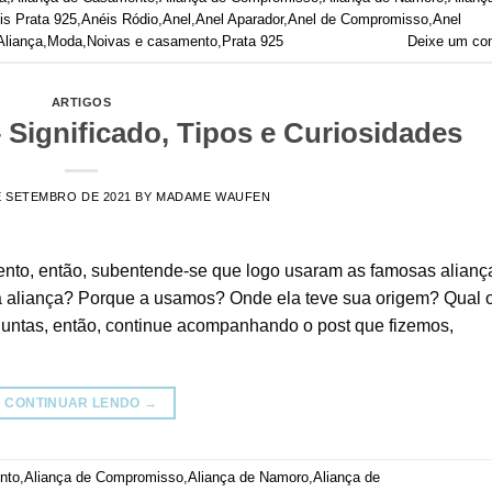
is Prata 925
,
Anéis Ródio
,
Anel
,
Anel Aparador
,
Anel de Compromisso
,
Anel
Aliança
,
Moda
,
Noivas e casamento
,
Prata 925
Deixe um co
ARTIGOS
– Significado, Tipos e Curiosidades
E SETEMBRO DE 2021
BY
MADAME WAUFEN
o, então, subentende-se que logo usaram as famosas alianç
a aliança? Porque a usamos? Onde ela teve sua origem? Qual 
rguntas, então, continue acompanhando o post que fizemos,
CONTINUAR LENDO
→
nto
,
Aliança de Compromisso
,
Aliança de Namoro
,
Aliança de