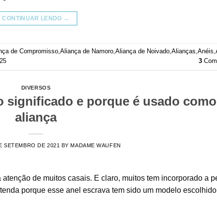
CONTINUAR LENDO
→
ança de Compromisso
,
Aliança de Namoro
,
Aliança de Noivado
,
Alianças
,
Anéis
,
925
3
Come
DIVERSOS
o significado e porque é usado como
aliança
E SETEMBRO DE 2021
BY
MADAME WAUFEN
tenção de muitos casais. E claro, muitos tem incorporado a p
entenda porque esse anel escrava tem sido um modelo escolhido