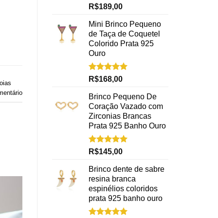
Avaliação
R$
189,00
5.00
de 5
Mini Brinco Pequeno
de Taça de Coquetel
Colorido Prata 925
Ouro
Avaliação
R$
168,00
oias
5.00
de 5
mentário
Brinco Pequeno De
Coração Vazado com
Zirconias Brancas
Prata 925 Banho Ouro
Avaliação
R$
145,00
5.00
de 5
Brinco dente de sabre
resina branca
espinélios coloridos
prata 925 banho ouro