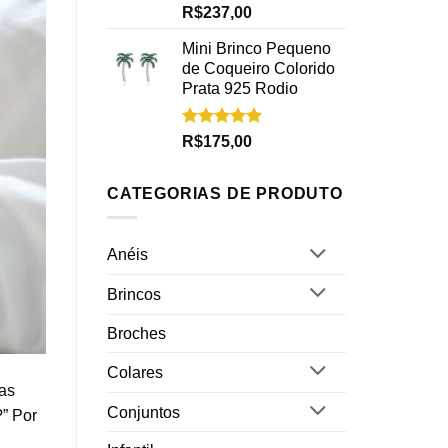
Avaliação
R$
237,00
5.00
de 5
Mini Brinco Pequeno
de Coqueiro Colorido
Prata 925 Rodio
Avaliação
R$
175,00
5.00
de 5
CATEGORIAS DE PRODUTO
Anéis
Brincos
Broches
Colares
as
Conjuntos
” Por