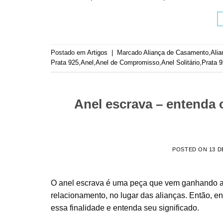
Postado em
Artigos
|
Marcado
Aliança de Casamento
,
Ali
Prata 925
,
Anel
,
Anel de Compromisso
,
Anel Solitário
,
Prata 
Anel escrava – entenda 
POSTED ON
13 D
O anel escrava é uma peça que vem ganhando a a
relacionamento, no lugar das alianças. Então, 
essa finalidade e entenda seu significado.