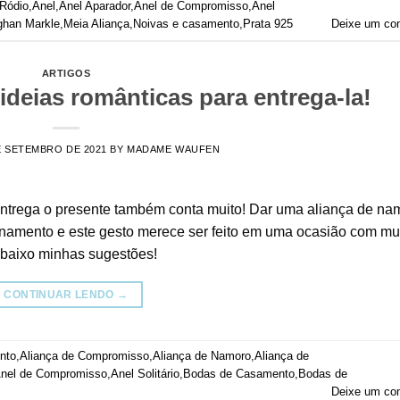
 Ródio
,
Anel
,
Anel Aparador
,
Anel de Compromisso
,
Anel
han Markle
,
Meia Aliança
,
Noivas e casamento
,
Prata 925
Deixe um co
ARTIGOS
ideias românticas para entrega-la!
E SETEMBRO DE 2021
BY
MADAME WAUFEN
entrega o presente também conta muito! Dar uma aliança de na
namento e este gesto merece ser feito em uma ocasião com mu
abaixo minhas sugestões!
CONTINUAR LENDO
→
nto
,
Aliança de Compromisso
,
Aliança de Namoro
,
Aliança de
nel de Compromisso
,
Anel Solitário
,
Bodas de Casamento
,
Bodas de
Deixe um co