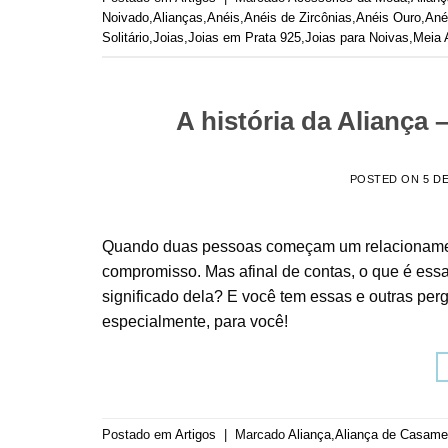
Noivado
,
Alianças
,
Anéis
,
Anéis de Zircônias
,
Anéis Ouro
,
Ané
Solitário
,
Joias
,
Joias em Prata 925
,
Joias para Noivas
,
Meia 
A história da Aliança 
POSTED ON
5 D
Quando duas pessoas começam um relacionament
compromisso. Mas afinal de contas, o que é ess
significado dela? E você tem essas e outras pe
especialmente, para você!
Postado em
Artigos
|
Marcado
Aliança
,
Aliança de Casame