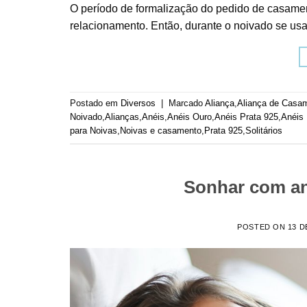
O período de formalização do pedido de casame
relacionamento. Então, durante o noivado se usa
Postado em
Diversos
|
Marcado
Aliança
,
Aliança de Casa
Noivado
,
Alianças
,
Anéis
,
Anéis Ouro
,
Anéis Prata 925
,
Anéis
para Noivas
,
Noivas e casamento
,
Prata 925
,
Solitários
Sonhar com ane
POSTED ON
13 D