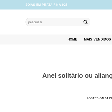
Skip
JOIAS EM PRATA FINA 925
to
content
Pesquisar
por:
HOME
MAIS VENDIDOS
Anel solitário ou alia
POSTED ON
14 D