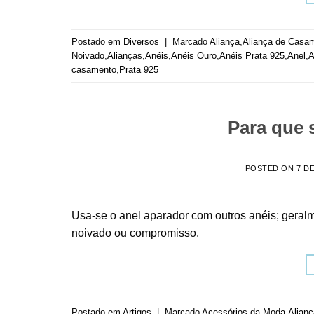
Postado em
Diversos
|
Marcado
Aliança
,
Aliança de Casa
Noivado
,
Alianças
,
Anéis
,
Anéis Ouro
,
Anéis Prata 925
,
Anel
,
A
casamento
,
Prata 925
Para que 
POSTED ON
7 D
Usa-se o anel aparador com outros anéis; geral
noivado ou compromisso.
Postado em
Artigos
|
Marcado
Acessórios da Moda
,
Alianç