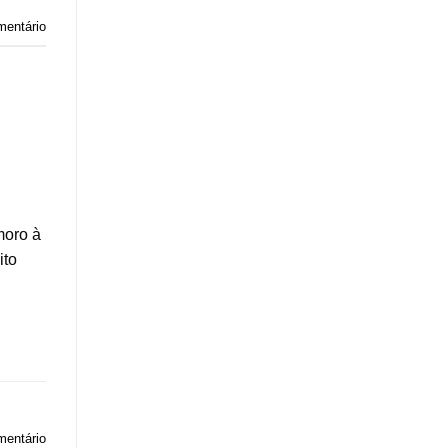
mentário
moro à
ito
mentário