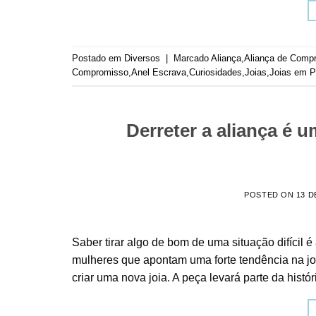
Postado em
Diversos
|
Marcado
Aliança
,
Aliança de Comp
Compromisso
,
Anel Escrava
,
Curiosidades
,
Joias
,
Joias em P
Derreter a aliança é u
POSTED ON
13 D
Saber tirar algo de bom de uma situação difícil 
mulheres que apontam uma forte tendência na joa
criar uma nova joia. A peça levará parte da his