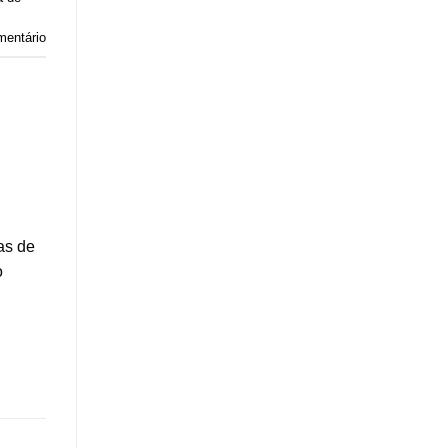
mentário
as de
o