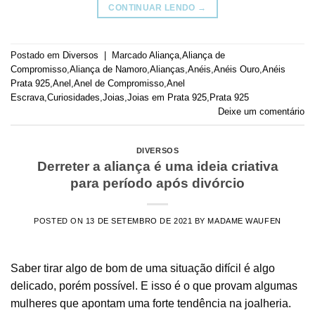
CONTINUAR LENDO
→
Postado em
Diversos
|
Marcado
Aliança
,
Aliança de
Compromisso
,
Aliança de Namoro
,
Alianças
,
Anéis
,
Anéis Ouro
,
Anéis
Prata 925
,
Anel
,
Anel de Compromisso
,
Anel
Escrava
,
Curiosidades
,
Joias
,
Joias em Prata 925
,
Prata 925
Deixe um comentário
DIVERSOS
Derreter a aliança é uma ideia criativa
para período após divórcio
POSTED ON
13 DE SETEMBRO DE 2021
BY
MADAME WAUFEN
Saber tirar algo de bom de uma situação difícil é algo
delicado, porém possível. E isso é o que provam algumas
mulheres que apontam uma forte tendência na joalheria.