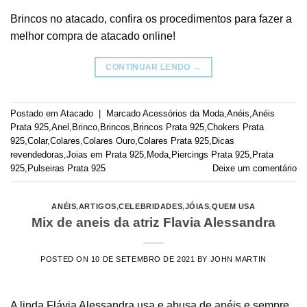
Brincos no atacado, confira os procedimentos para fazer a
melhor compra de atacado online!
CONTINUAR LENDO
→
Postado em
Atacado
|
Marcado
Acessórios da Moda
,
Anéis
,
Anéis
Prata 925
,
Anel
,
Brinco
,
Brincos
,
Brincos Prata 925
,
Chokers Prata
925
,
Colar
,
Colares
,
Colares Ouro
,
Colares Prata 925
,
Dicas
revendedoras
,
Joias em Prata 925
,
Moda
,
Piercings Prata 925
,
Prata
925
,
Pulseiras Prata 925
Deixe um comentário
ANÉIS
,
ARTIGOS
,
CELEBRIDADES
,
JÓIAS
,
QUEM USA
Mix de aneis da atriz Flavia Alessandra
POSTED ON
10 DE SETEMBRO DE 2021
BY
JOHN MARTIN
A linda Flávia Alessandra usa e abusa de anéis e sempre