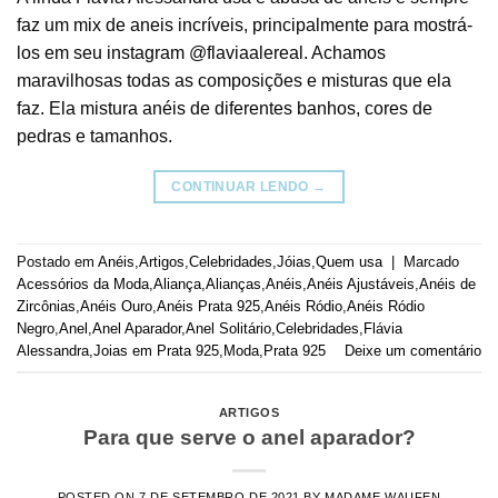
faz um mix de aneis incríveis, principalmente para mostrá-
los em seu instagram @flaviaalereal. Achamos
maravilhosas todas as composições e misturas que ela
faz. Ela mistura anéis de diferentes banhos, cores de
pedras e tamanhos.
CONTINUAR LENDO
→
Postado em
Anéis
,
Artigos
,
Celebridades
,
Jóias
,
Quem usa
|
Marcado
Acessórios da Moda
,
Aliança
,
Alianças
,
Anéis
,
Anéis Ajustáveis
,
Anéis de
Zircônias
,
Anéis Ouro
,
Anéis Prata 925
,
Anéis Ródio
,
Anéis Ródio
Negro
,
Anel
,
Anel Aparador
,
Anel Solitário
,
Celebridades
,
Flávia
Alessandra
,
Joias em Prata 925
,
Moda
,
Prata 925
Deixe um comentário
ARTIGOS
Para que serve o anel aparador?
POSTED ON
7 DE SETEMBRO DE 2021
BY
MADAME WAUFEN