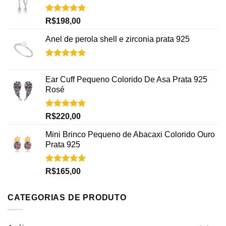
Avaliação
R$
198,00
5.00
de 5
Anel de perola shell e zirconia prata 925
Avaliação
5.00
de 5
Ear Cuff Pequeno Colorido De Asa Prata 925
Rosé
Avaliação
R$
220,00
5.00
de 5
Mini Brinco Pequeno de Abacaxi Colorido Ouro
Prata 925
Avaliação
R$
165,00
5.00
de 5
CATEGORIAS DE PRODUTO