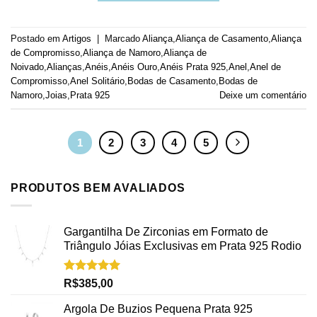
Postado em
Artigos
|
Marcado
Aliança
,
Aliança de Casamento
,
Aliança
de Compromisso
,
Aliança de Namoro
,
Aliança de
Noivado
,
Alianças
,
Anéis
,
Anéis Ouro
,
Anéis Prata 925
,
Anel
,
Anel de
Compromisso
,
Anel Solitário
,
Bodas de Casamento
,
Bodas de
Namoro
,
Joias
,
Prata 925
Deixe um comentário
1
2
3
4
5
PRODUTOS BEM AVALIADOS
Gargantilha De Zirconias em Formato de
Triângulo Jóias Exclusivas em Prata 925 Rodio
Avaliação
R$
385,00
5.00
de 5
Argola De Buzios Pequena Prata 925