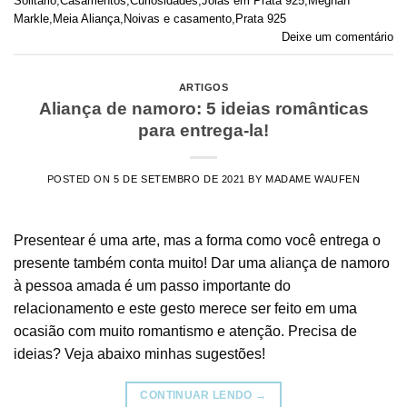
Solitário
,
Casamentos
,
Curiosidades
,
Joias em Prata 925
,
Meghan
Markle
,
Meia Aliança
,
Noivas e casamento
,
Prata 925
Deixe um comentário
ARTIGOS
Aliança de namoro: 5 ideias românticas
para entrega-la!
POSTED ON
5 DE SETEMBRO DE 2021
BY
MADAME WAUFEN
Presentear é uma arte, mas a forma como você entrega o
presente também conta muito! Dar uma aliança de namoro
à pessoa amada é um passo importante do
relacionamento e este gesto merece ser feito em uma
ocasião com muito romantismo e atenção. Precisa de
ideias? Veja abaixo minhas sugestões!
CONTINUAR LENDO
→