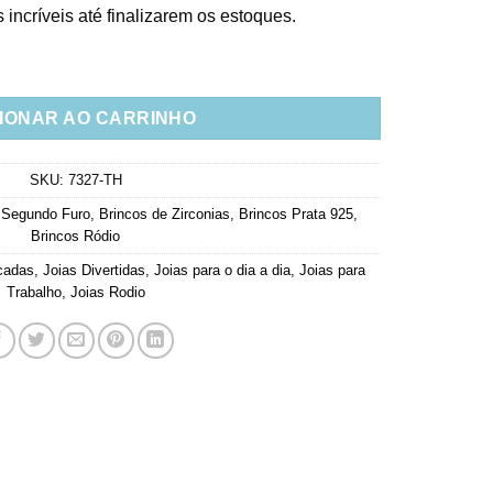
avaliação
incríveis até finalizarem os estoques.
de cliente
iro Colorido Prata 925 Rodio quantidade
IONAR AO CARRINHO
SKU:
7327-TH
 Segundo Furo
,
Brincos de Zirconias
,
Brincos Prata 925
,
Brincos Ródio
cadas
,
Joias Divertidas
,
Joias para o dia a dia
,
Joias para
Trabalho
,
Joias Rodio