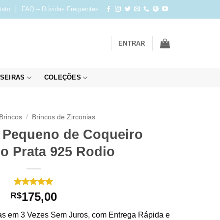
tato
FAQ – Dúvidas Frequentes
ENTRAR
SEIRAS
COLEÇÕES
Brincos
/
Brincos de Zirconias
o Pequeno de Coqueiro
o Prata 925 Rodio
Avaliado
1
175,00
R$
como
5
de
5, com
s em 3 Vezes Sem Juros, com Entrega Rápida e
baseado em