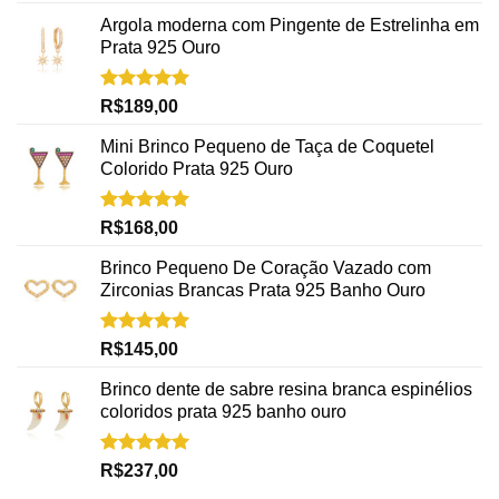
5.00
de 5
Argola moderna com Pingente de Estrelinha em
Prata 925 Ouro
Avaliação
R$
189,00
5.00
de 5
Mini Brinco Pequeno de Taça de Coquetel
Colorido Prata 925 Ouro
Avaliação
R$
168,00
5.00
de 5
Brinco Pequeno De Coração Vazado com
Zirconias Brancas Prata 925 Banho Ouro
Avaliação
R$
145,00
5.00
de 5
Brinco dente de sabre resina branca espinélios
coloridos prata 925 banho ouro
Avaliação
R$
237,00
5.00
de 5