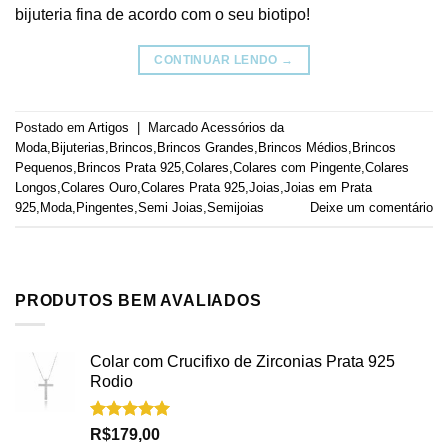
bijuteria fina de acordo com o seu biotipo!
CONTINUAR LENDO
→
Postado em
Artigos
|
Marcado
Acessórios da
Moda
,
Bijuterias
,
Brincos
,
Brincos Grandes
,
Brincos Médios
,
Brincos
Pequenos
,
Brincos Prata 925
,
Colares
,
Colares com Pingente
,
Colares
Longos
,
Colares Ouro
,
Colares Prata 925
,
Joias
,
Joias em Prata
925
,
Moda
,
Pingentes
,
Semi Joias
,
Semijoias
Deixe um comentário
PRODUTOS BEM AVALIADOS
Colar com Crucifixo de Zirconias Prata 925
Rodio
Avaliação
R$
179,00