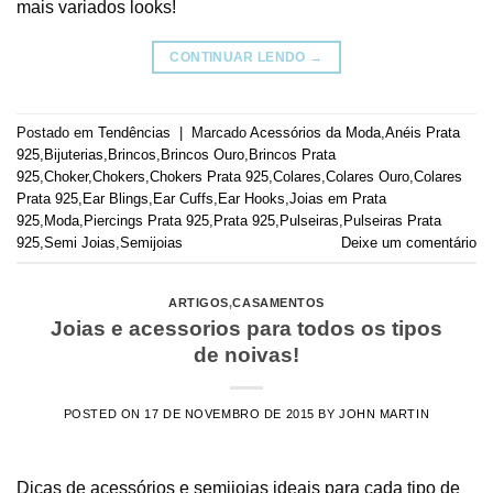
mais variados looks!
CONTINUAR LENDO
→
Postado em
Tendências
|
Marcado
Acessórios da Moda
,
Anéis Prata
925
,
Bijuterias
,
Brincos
,
Brincos Ouro
,
Brincos Prata
925
,
Choker
,
Chokers
,
Chokers Prata 925
,
Colares
,
Colares Ouro
,
Colares
Prata 925
,
Ear Blings
,
Ear Cuffs
,
Ear Hooks
,
Joias em Prata
925
,
Moda
,
Piercings Prata 925
,
Prata 925
,
Pulseiras
,
Pulseiras Prata
925
,
Semi Joias
,
Semijoias
Deixe um comentário
ARTIGOS
,
CASAMENTOS
Joias e acessorios para todos os tipos
de noivas!
POSTED ON
17 DE NOVEMBRO DE 2015
BY
JOHN MARTIN
Dicas de acessórios e semijoias ideais para cada tipo de