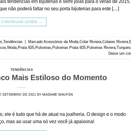
is tendências em bijuterias e semi jóias para o verão de 2015
e não poderá faltar no seu porta bijuterias para este […]
CONTINUAR LENDO
→
as
,
Tendências
|
Marcado
Acessórios da Moda
,
Colar Riviera
,
Colares Riviera
,
ncos
,
Moda
,
Prata 925
,
Pulseiras
,
Pulseiras Prata 925
,
Pulseiras Riviera
,
Turques
Deixe um co
TENDÊNCIAS
nco Mais Estiloso do Momento
E SETEMBRO DE 2021
BY
MADAME WAUFEN
, ele é tudo que há de atual na joalheria. O design e o modo
ço, mas ao usar uma só vez você já apaixona!