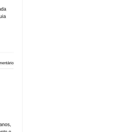
ada
uia
mentário
anos,
ante e