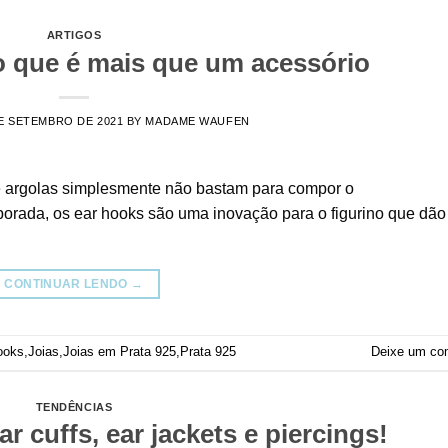
ARTIGOS
o que é mais que um acessório
E SETEMBRO DE 2021
BY
MADAME WAUFEN
 e argolas simplesmente não bastam para compor o
mporada, os ear hooks são uma inovação para o figurino que dã
CONTINUAR LENDO
→
ooks
,
Joias
,
Joias em Prata 925
,
Prata 925
Deixe um co
TENDÊNCIAS
r cuffs, ear jackets e piercings!