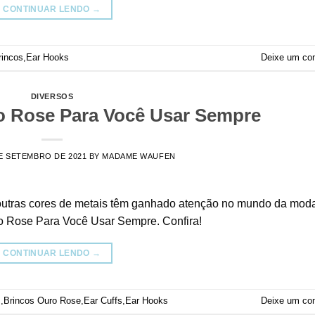
CONTINUAR LENDO
→
rincos
,
Ear Hooks
Deixe um co
DIVERSOS
o Rose Para Você Usar Sempre
E SETEMBRO DE 2021
BY
MADAME WAUFEN
, outras cores de metais têm ganhado atenção no mundo da moda
ro Rose Para Você Usar Sempre. Confira!
CONTINUAR LENDO
→
s
,
Brincos Ouro Rose
,
Ear Cuffs
,
Ear Hooks
Deixe um co