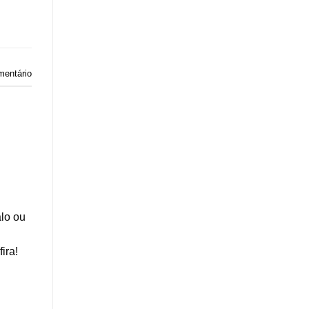
mentário
lo ou
ira!