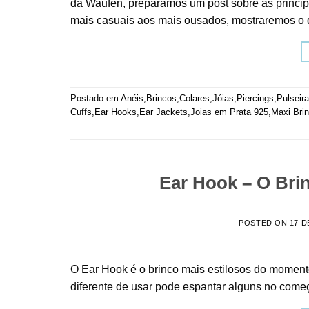
da Waufen, preparamos um post sobre as principa
mais casuais aos mais ousados, mostraremos o qu
Postado em
Anéis
,
Brincos
,
Colares
,
Jóias
,
Piercings
,
Pulseir
Cuffs
,
Ear Hooks
,
Ear Jackets
,
Joias em Prata 925
,
Maxi Bri
Ear Hook – O Bri
POSTED ON
17 D
O Ear Hook é o brinco mais estilosos do momento
diferente de usar pode espantar alguns no come