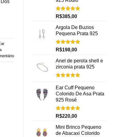
925 Rodio
. Dos
Avaliação
R$
385,00
5.00
de 5
Argola De Buzios
Pequena Prata 925
Ear
Avaliação
R$
198,00
a
5.00
de 5
mentário
Anel de perola shell e
zirconia prata 925
Avaliação
5.00
de 5
Ear Cuff Pequeno
Colorido De Asa Prata
925 Rosé
Avaliação
R$
220,00
5.00
de 5
Mini Brinco Pequeno
de Abacaxi Colorido