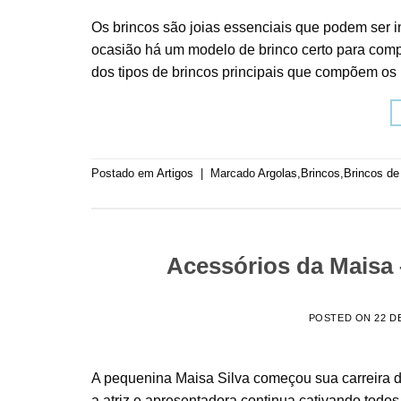
Os brincos são joias essenciais que podem ser i
ocasião há um modelo de brinco certo para compl
dos tipos de brincos principais que compõem os 
Postado em
Artigos
|
Marcado
Argolas
,
Brincos
,
Brincos de
Acessórios da Maisa –
POSTED ON
22 D
A pequenina Maisa Silva começou sua carreira 
a atriz e apresentadora continua cativando todos