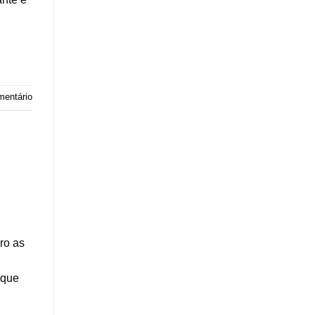
mentário
ro as
ique