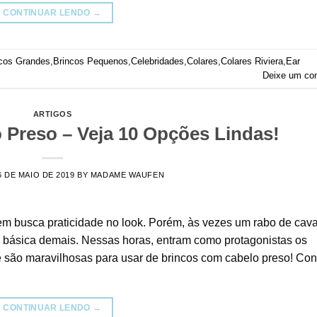
CONTINUAR LENDO
→
cos Grandes
,
Brincos Pequenos
,
Celebridades
,
Colares
,
Colares Riviera
,
Ear
Deixe um co
ARTIGOS
 Preso – Veja 10 Opções Lindas!
6 DE MAIO DE 2019
BY
MADAME WAUFEN
m busca praticidade no look. Porém, às vezes um rabo de cava
básica demais. Nessas horas, entram como protagonistas os
 são maravilhosas para usar de brincos com cabelo preso! Conf
CONTINUAR LENDO
→