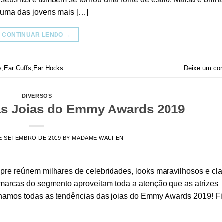
 uma das jovens mais […]
CONTINUAR LENDO
→
s
,
Ear Cuffs
,
Ear Hooks
Deixe um co
DIVERSOS
das Joias do Emmy Awards 2019
E SETEMBRO DE 2019
BY
MADAME WAUFEN
re reúnem milhares de celebridades, looks maravilhosos e cla
as marcas do segmento aproveitam toda a atenção que as atrizes
cionamos todas as tendências das joias do Emmy Awards 2019! F