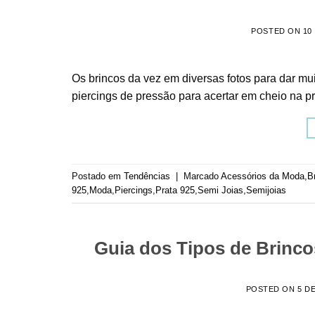
POSTED ON
10
Os brincos da vez em diversas fotos para dar muit
piercings de pressão para acertar em cheio na p
Postado em
Tendências
|
Marcado
Acessórios da Moda
,
B
925
,
Moda
,
Piercings
,
Prata 925
,
Semi Joias
,
Semijoias
Guia dos Tipos de Brinc
POSTED ON
5 D