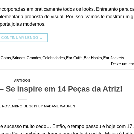
ncorporadas em praticamente todos os looks. Entretanto para c
ementar a proposta de visual. Por isso, vamos te mostrar um g
porta joias modernos.
CONTINUAR LENDO
→
 Gotas
,
Brincos Grandes
,
Celebridades
,
Ear Cuffs
,
Ear Hooks
,
Ear Jackets
Deixe um co
ARTIGOS
 Se inspire em 14 Peças da Atriz!
E NOVEMBRO DE 2019
BY
MADAME WAUFEN
de sucesso muito cedo… Então, o tempo passou e hoje com 17 
 seus fãs e também se tornou uma fonte de estilo. Maisa é brilh