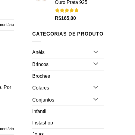
Ouro Prata 925
Avaliação
R$
165,00
5.00
de 5
mentário
CATEGORIAS DE PRODUTO
Anéis
Brincos
Broches
. Por
Colares
Conjuntos
Infantil
Instashop
mentário
Joias