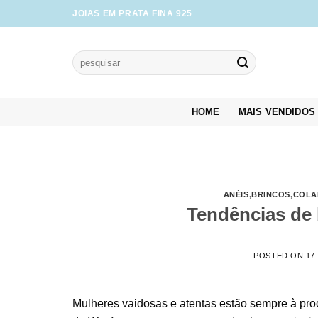
Skip
JOIAS EM PRATA FINA 925
to
content
Pesquisar
por:
HOME
MAIS VENDIDOS
ANÉIS
,
BRINCOS
,
COLA
Tendências de b
POSTED ON
17
Mulheres vaidosas e atentas estão sempre à pro