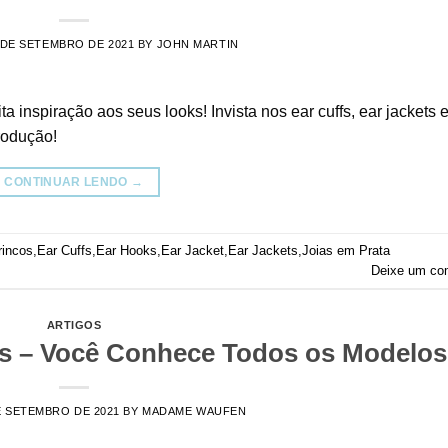
 DE SETEMBRO DE 2021
BY
JOHN MARTIN
a inspiração aos seus looks! Invista nos ear cuffs, ear jackets 
rodução!
CONTINUAR LENDO
→
rincos
,
Ear Cuffs
,
Ear Hooks
,
Ear Jacket
,
Ear Jackets
,
Joias em Prata
Deixe um co
ARTIGOS
os – Você Conhece Todos os Modelo
E SETEMBRO DE 2021
BY
MADAME WAUFEN