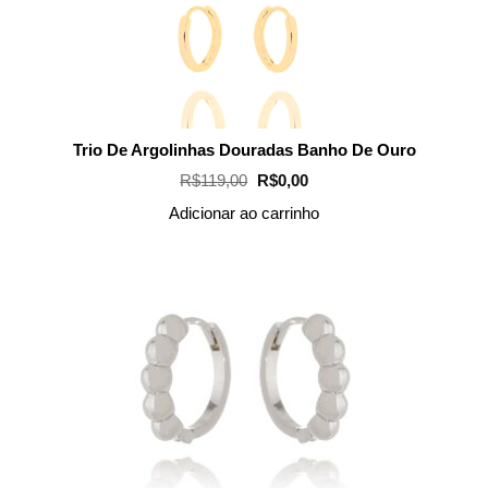
Trio De Argolinhas Douradas Banho De Ouro
O
O
R$
119,00
R$
0,00
preço
preço
original
atual
Adicionar ao carrinho
era:
é:
R$119,00.
R$0,00.