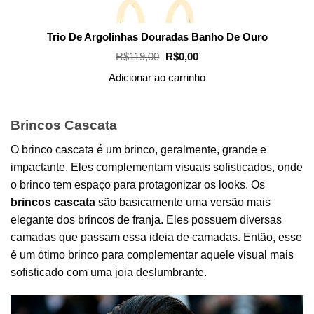
Trio De Argolinhas Douradas Banho De Ouro
O
O
R$
119,00
R$
0,00
preço
preço
original
atual
Adicionar ao carrinho
era:
é:
R$119,00.
R$0,00.
Brincos Cascata
O brinco cascata é um brinco, geralmente, grande e
impactante. Eles complementam visuais sofisticados, onde
o brinco tem espaço para protagonizar os looks. Os
brincos cascata
são basicamente uma versão mais
elegante dos
brincos de franja
. Eles possuem diversas
camadas que passam essa ideia de camadas. Então, esse
é um ótimo brinco para complementar aquele visual mais
sofisticado com uma joia deslumbrante.