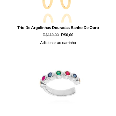
Trio De Argolinhas Douradas Banho De Ouro
O
O
R$
119,00
R$
0,00
preço
preço
original
atual
Adicionar ao carrinho
era:
é:
R$119,00.
R$0,00.