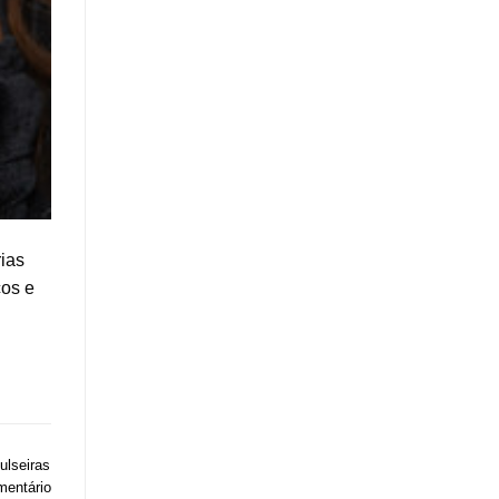
rias
cos e
ulseiras
mentário