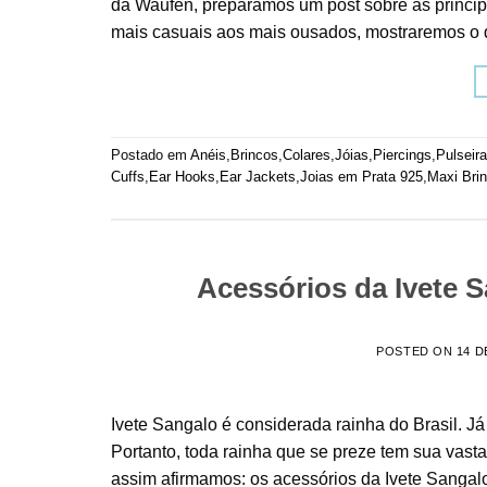
da Waufen, preparamos um post sobre as principa
mais casuais aos mais ousados, mostraremos o qu
Postado em
Anéis
,
Brincos
,
Colares
,
Jóias
,
Piercings
,
Pulseir
Cuffs
,
Ear Hooks
,
Ear Jackets
,
Joias em Prata 925
,
Maxi Bri
Acessórios da Ivete 
POSTED ON
14 D
Ivete Sangalo é considerada rainha do Brasil. J
Portanto, toda rainha que se preze tem sua vas
assim afirmamos: os acessórios da Ivete Sanga