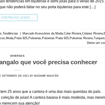
is tendências em bijuterias e semi jóias para o verão de 2015
e não poderá faltar no seu porta bijuterias para este […]
CONTINUAR LENDO
→
as
,
Tendências
|
Marcado
Acessórios da Moda
,
Colar Riviera
,
Colares Riviera
,
ncos
,
Moda
,
Prata 925
,
Pulseiras
,
Pulseiras Prata 925
,
Pulseiras Riviera
,
Turques
Deixe um co
DIVERSOS
Sangalo que você precisa conhecer
E SETEMBRO DE 2021
BY
MADAME WAUFEN
á tem 25 anos que a cantora é uma das mais queridas do país.
ta coleção de joias! A cantora baiana é mais modesta, mas mes
lo merecem sua atenção!