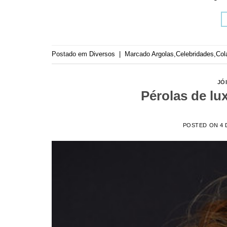
Postado em
Diversos
|
Marcado
Argolas
,
Celebridades
,
Col
JÓ
Pérolas de lu
POSTED ON
4 