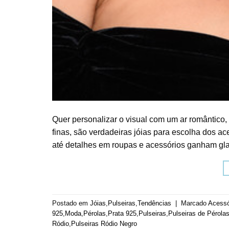
Quer personalizar o visual com um ar romântico,
finas, são verdadeiras jóias para escolha dos ac
até detalhes em roupas e acessórios ganham gla
Postado em
Jóias
,
Pulseiras
,
Tendências
|
Marcado
Acessó
925
,
Moda
,
Pérolas
,
Prata 925
,
Pulseiras
,
Pulseiras de Pérola
Ródio
,
Pulseiras Ródio Negro