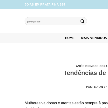
Skip
JOIAS EM PRATA FINA 925
to
content
Pesquisar
por:
HOME
MAIS VENDIDOS
ANÉIS
,
BRINCOS
,
COLA
Tendências de b
POSTED ON
17
Mulheres vaidosas e atentas estão sempre à pro