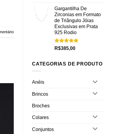
5.00
de 5
Gargantilha De
Zirconias em Formato
de Triângulo Jóias
Exclusivas em Prata
mentário
925 Rodio
Avaliação
R$
385,00
5.00
de 5
CATEGORIAS DE PRODUTO
Anéis
Brincos
Broches
Colares
Conjuntos