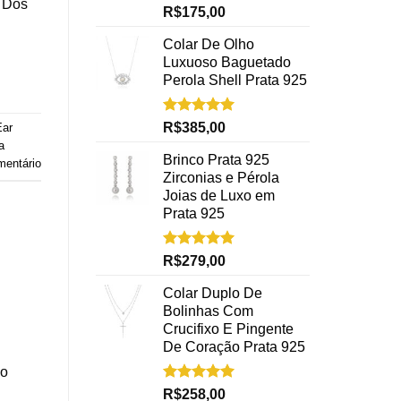
. Dos
Avaliação
R$
175,00
5.00
de 5
Colar De Olho
Luxuoso Baguetado
Perola Shell Prata 925
Avaliação
R$
385,00
Ear
5.00
de 5
a
Brinco Prata 925
mentário
Zirconias e Pérola
Joias de Luxo em
Prata 925
Avaliação
R$
279,00
5.00
de 5
Colar Duplo De
Bolinhas Com
Crucifixo E Pingente
De Coração Prata 925
mo
Avaliação
R$
258,00