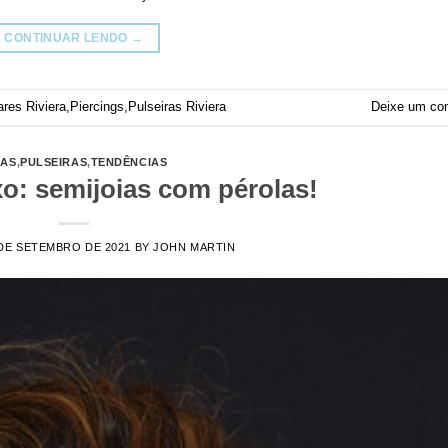
CONTINUAR LENDO
→
ares Riviera
,
Piercings
,
Pulseiras Riviera
Deixe um co
IAS
,
PULSEIRAS
,
TENDÊNCIAS
xo: semijoias com pérolas!
DE SETEMBRO DE 2021
BY
JOHN MARTIN