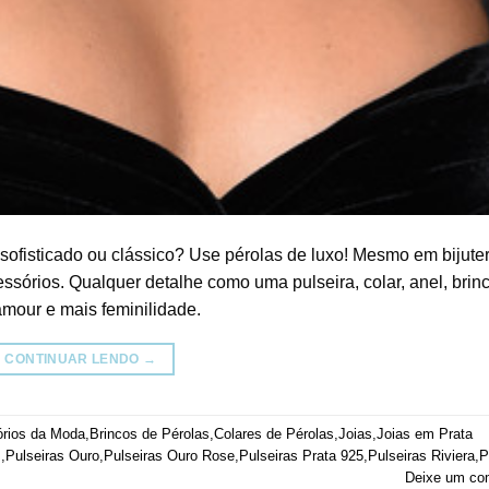
 sofisticado ou clássico? Use pérolas de luxo! Mesmo em bijute
essórios. Qualquer detalhe como uma pulseira, colar, anel, brin
mour e mais feminilidade.
CONTINUAR LENDO
→
rios da Moda
,
Brincos de Pérolas
,
Colares de Pérolas
,
Joias
,
Joias em Prata
s
,
Pulseiras Ouro
,
Pulseiras Ouro Rose
,
Pulseiras Prata 925
,
Pulseiras Riviera
,
P
Deixe um co