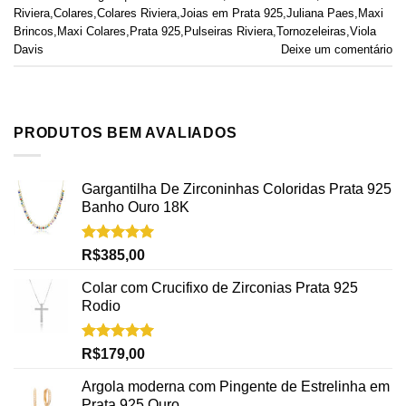
Riviera
,
Colares
,
Colares Riviera
,
Joias em Prata 925
,
Juliana Paes
,
Maxi
Brincos
,
Maxi Colares
,
Prata 925
,
Pulseiras Riviera
,
Tornozeleiras
,
Viola
Davis
Deixe um comentário
PRODUTOS BEM AVALIADOS
Gargantilha De Zirconinhas Coloridas Prata 925
Banho Ouro 18K
Avaliação
R$
385,00
5.00
de 5
Colar com Crucifixo de Zirconias Prata 925
Rodio
Avaliação
R$
179,00
5.00
de 5
Argola moderna com Pingente de Estrelinha em
Prata 925 Ouro