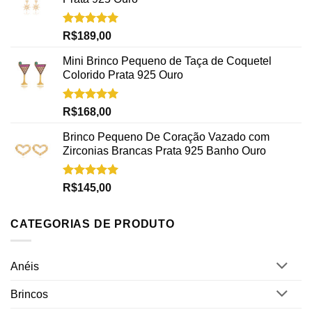
Avaliação
R$
189,00
5.00
de 5
Mini Brinco Pequeno de Taça de Coquetel
Colorido Prata 925 Ouro
Avaliação
R$
168,00
5.00
de 5
Brinco Pequeno De Coração Vazado com
Zirconias Brancas Prata 925 Banho Ouro
Avaliação
R$
145,00
5.00
de 5
CATEGORIAS DE PRODUTO
Anéis
Brincos