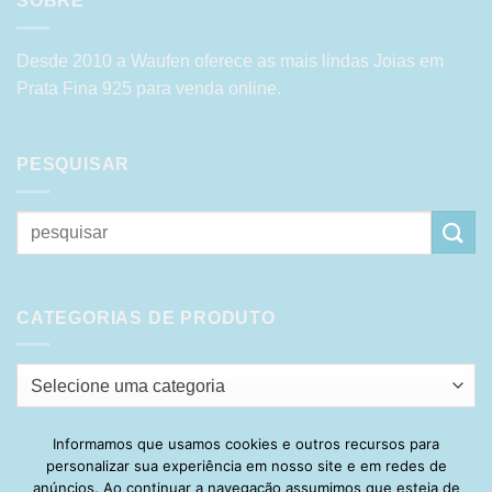
SOBRE
Desde 2010 a Waufen oferece as mais lindas Joias em
Prata Fina 925 para venda online.
PESQUISAR
Pesquisar
por:
CATEGORIAS DE PRODUTO
Selecione uma categoria
Informamos que usamos cookies e outros recursos para
personalizar sua experiência em nosso site e em redes de
Visa
PayPal
Stripe
MasterCard
Cash
anúncios. Ao continuar a navegação assumimos que esteja de
On