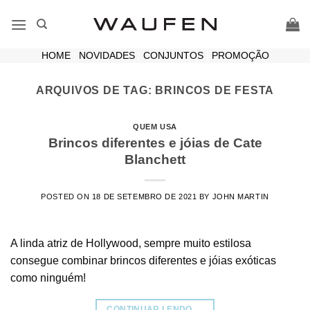
Skip
to
content
HOME
|
NOVIDADES
|
CONJUNTOS
|
PROMOÇÃO
ARQUIVOS DE TAG:
BRINCOS DE FESTA
QUEM USA
Brincos diferentes e jóias de Cate
Blanchett
POSTED ON
18 DE SETEMBRO DE 2021
BY
JOHN MARTIN
A linda atriz de Hollywood, sempre muito estilosa
consegue combinar brincos diferentes e jóias exóticas
como ninguém!
CONTINUAR LENDO
→