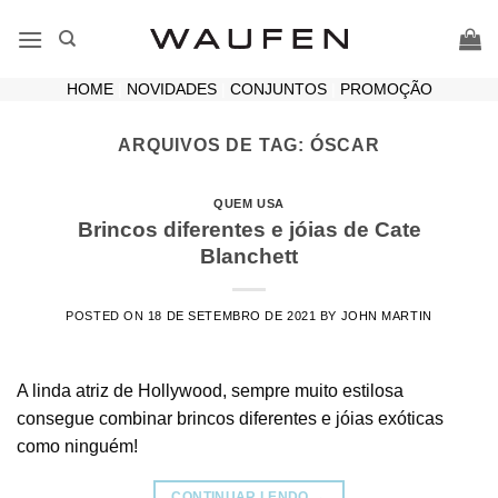
Skip
to
content
HOME
|
NOVIDADES
|
CONJUNTOS
|
PROMOÇÃO
ARQUIVOS DE TAG:
ÓSCAR
QUEM USA
Brincos diferentes e jóias de Cate
Blanchett
POSTED ON
18 DE SETEMBRO DE 2021
BY
JOHN MARTIN
A linda atriz de Hollywood, sempre muito estilosa
consegue combinar brincos diferentes e jóias exóticas
como ninguém!
CONTINUAR LENDO
→