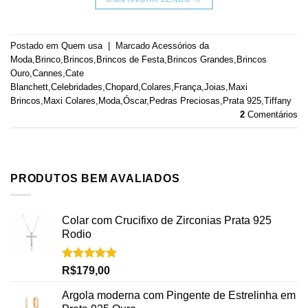
Postado em
Quem usa
|
Marcado
Acessórios da
Moda
,
Brinco
,
Brincos
,
Brincos de Festa
,
Brincos Grandes
,
Brincos
Ouro
,
Cannes
,
Cate
Blanchett
,
Celebridades
,
Chopard
,
Colares
,
França
,
Joias
,
Maxi
Brincos
,
Maxi Colares
,
Moda
,
Óscar
,
Pedras Preciosas
,
Prata 925
,
Tiffany
2
Comentários
PRODUTOS BEM AVALIADOS
Colar com Crucifixo de Zirconias Prata 925
Rodio
Avaliação
R$
179,00
5.00
de 5
Argola moderna com Pingente de Estrelinha em