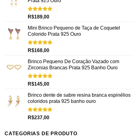
Prata 925 Ouro
Avaliação
R$
189,00
5.00
de 5
Mini Brinco Pequeno de Taça de Coquetel
Colorido Prata 925 Ouro
Avaliação
R$
168,00
5.00
de 5
Brinco Pequeno De Coração Vazado com
Zirconias Brancas Prata 925 Banho Ouro
Avaliação
R$
145,00
5.00
de 5
Brinco dente de sabre resina branca espinélios
coloridos prata 925 banho ouro
Avaliação
R$
237,00
5.00
de 5
CATEGORIAS DE PRODUTO