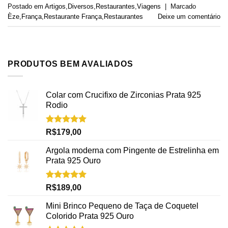
Postado em
Artigos
,
Diversos
,
Restaurantes
,
Viagens
|
Marcado
Èze
,
França
,
Restaurante França
,
Restaurantes
Deixe um comentário
PRODUTOS BEM AVALIADOS
Colar com Crucifixo de Zirconias Prata 925
Rodio
Avaliação
R$
179,00
5.00
de 5
Argola moderna com Pingente de Estrelinha em
Prata 925 Ouro
Avaliação
R$
189,00
5.00
de 5
Mini Brinco Pequeno de Taça de Coquetel
Colorido Prata 925 Ouro