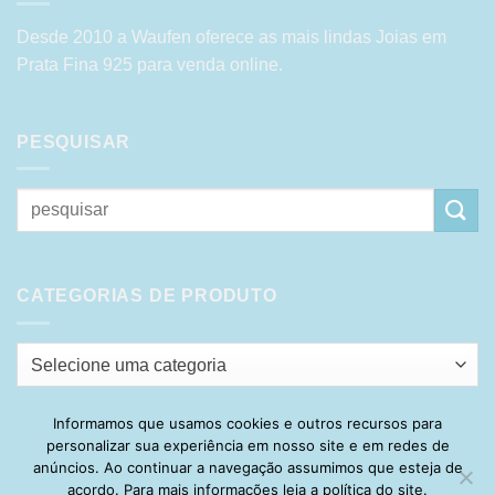
Desde 2010 a Waufen oferece as mais lindas Joias em
Prata Fina 925 para venda online.
PESQUISAR
Pesquisar
por:
CATEGORIAS DE PRODUTO
Selecione uma categoria
Informamos que usamos cookies e outros recursos para
personalizar sua experiência em nosso site e em redes de
Visa
PayPal
Stripe
MasterCard
Cash
anúncios. Ao continuar a navegação assumimos que esteja de
On
acordo. Para mais informações leia a política do site.
HOME
SOBRE
POLÍTICA DE PRIVACIDADE
ENTREGA