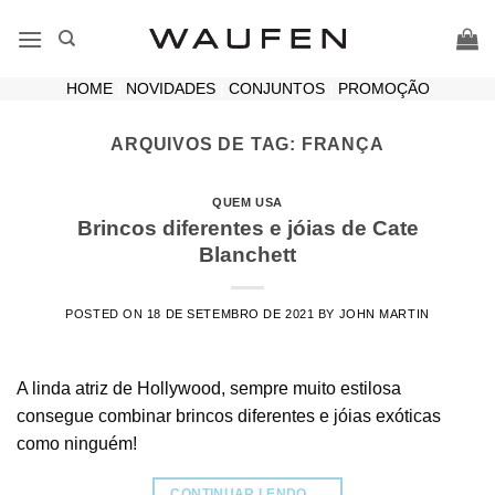
Skip
to
content
HOME
|
NOVIDADES
|
CONJUNTOS
|
PROMOÇÃO
ARQUIVOS DE TAG:
FRANÇA
QUEM USA
Brincos diferentes e jóias de Cate
Blanchett
POSTED ON
18 DE SETEMBRO DE 2021
BY
JOHN MARTIN
A linda atriz de Hollywood, sempre muito estilosa
consegue combinar brincos diferentes e jóias exóticas
como ninguém!
CONTINUAR LENDO
→