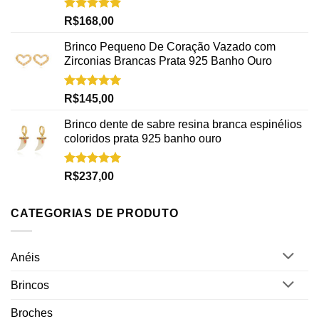
Avaliação
R$
168,00
5.00
de 5
Brinco Pequeno De Coração Vazado com
Zirconias Brancas Prata 925 Banho Ouro
Avaliação
R$
145,00
5.00
de 5
Brinco dente de sabre resina branca espinélios
coloridos prata 925 banho ouro
Avaliação
R$
237,00
5.00
de 5
CATEGORIAS DE PRODUTO
Anéis
Brincos
Broches