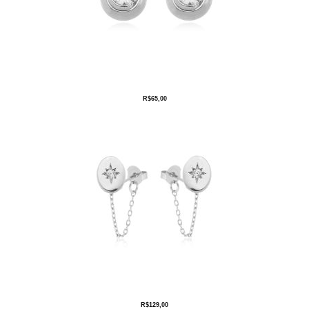
R$
65,00
R$
129,00