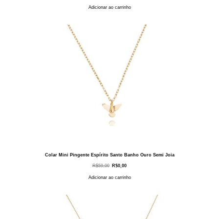
Adicionar ao carrinho
Colar Mini Pingente Espírito Santo Banho Ouro Semi Joia
O
O
R$
59,00
R$
0,00
preço
preço
original
atual
Adicionar ao carrinho
era:
é:
R$59,00.
R$0,00.