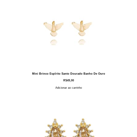
Mini Brinco Espírito Santo Dourado Banho De Ouro
R$
49,00
Adicionar ao carrinho