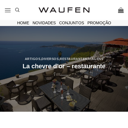
Skip
to
content
HOME
|
NOVIDADES
|
CONJUNTOS
|
PROMOÇÃO
ARTIGOS
,
DIVERSOS
,
RESTAURANTES
,
VIAGENS
La chevre d’or – restaurante