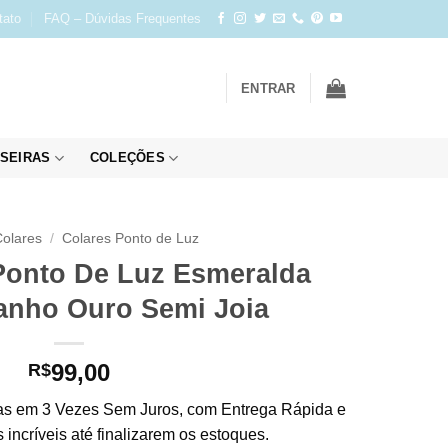
tato
FAQ – Dúvidas Frequentes
ENTRAR
SEIRAS
COLEÇÕES
olares
/
Colares Ponto de Luz
Ponto De Luz Esmeralda
anho Ouro Semi Joia
99,00
R$
s em 3 Vezes Sem Juros, com Entrega Rápida e
incríveis até finalizarem os estoques.