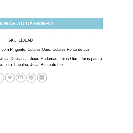
eralda Leitosa Banho Ouro Semi Joia quantidade
IONAR AO CARRINHO
SKU:
11010-D
s com Pingente
,
Colares Ouro
,
Colares Ponto de Luz
,
Joias Delicadas
,
Joias Modernas
,
Joias Ouro
,
Joias para o
as para Trabalho
,
Joias Ponto de Luz