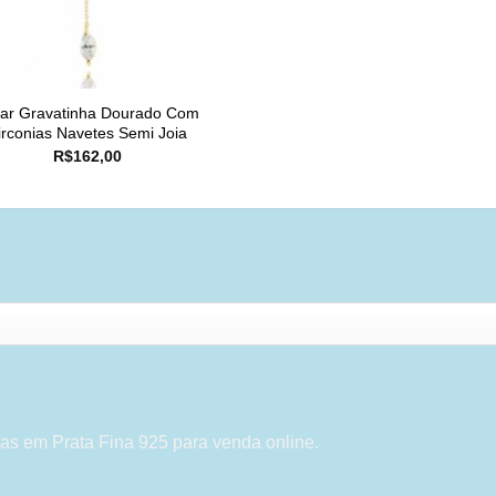
lar Gravatinha Dourado Com
irconias Navetes Semi Joia
R$
162,00
as em Prata Fina 925 para venda online.