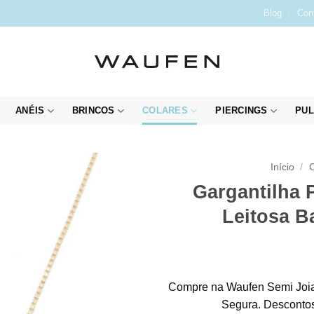
Blog
Con
ANÉIS
BRINCOS
COLARES
PIERCINGS
PUL
Início
/
C
Gargantilha 
Leitosa B
Compre na Waufen Semi Joia
Segura. Descontos 