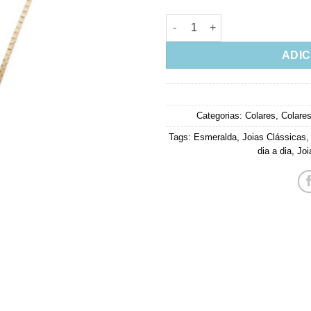
Gargantilha Ponto De Luz Esm
ADIC
Categorias:
Colares
,
Colare
Tags:
Esmeralda
,
Joias Clássicas
dia a dia
,
Joi