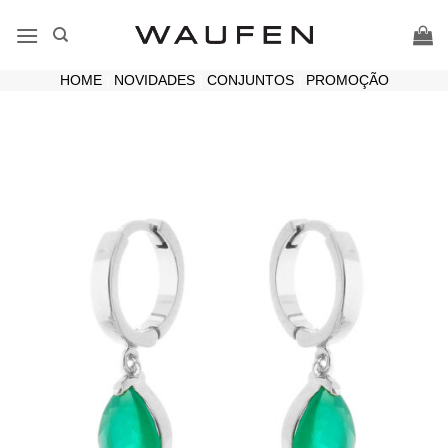
Skip
to
content
HOME
|
NOVIDADES
|
CONJUNTOS
|
PROMOÇÃO