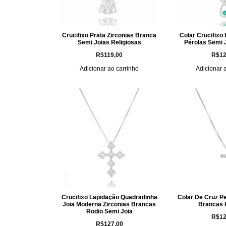
Crucifixo Prata Zirconias Branca
Colar Crucifix
Semi Joias Religiosas
Pérolas Semi 
R$
119,00
R$
12
Adicionar ao carrinho
Adicionar 
Crucifixo Lapidação Quadradinha
Colar De Cruz P
Joia Moderna Zirconias Brancas
Brancas 
Rodio Semi Joia
R$
12
R$
127,00