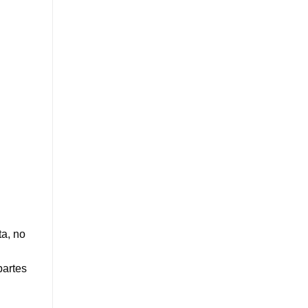
a, no
partes