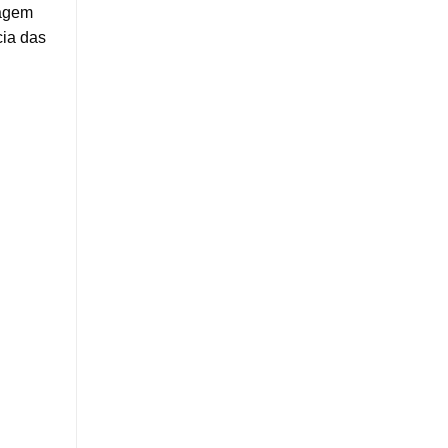
nagem
cia das