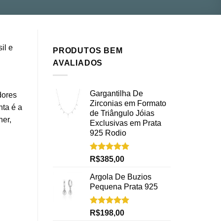
il e
PRODUTOS BEM
AVALIADOS
Gargantilha De
dores
Zirconias em Formato
nta é a
de Triângulo Jóias
her,
Exclusivas em Prata
925 Rodio
Avaliação
R$
385,00
5.00
de 5
Argola De Buzios
Pequena Prata 925
Avaliação
R$
198,00
5.00
de 5