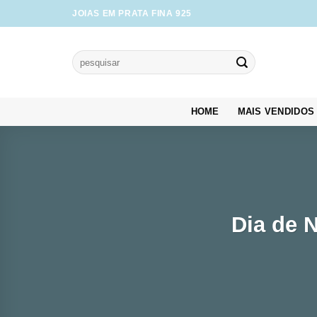
Skip
JOIAS EM PRATA FINA 925
to
content
Pesquisar
por:
HOME
MAIS VENDIDOS
Dia de 