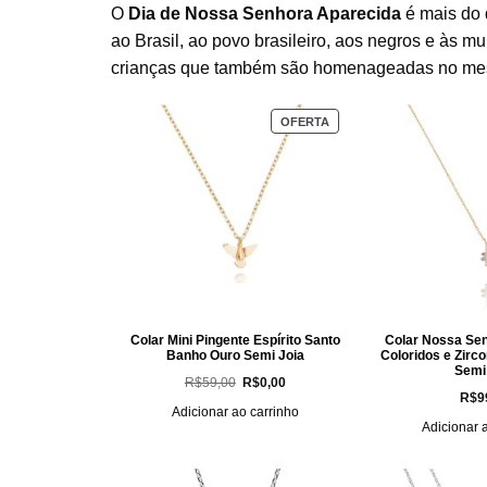
O
Dia de Nossa Senhora Aparecida
é mais do
ao Brasil, ao povo brasileiro, aos negros e às m
crianças que também são homenageadas no me
PRODUTO
OFERTA
EM
PROMOÇÃO
Colar Mini Pingente Espírito Santo
Colar Nossa Sen
Banho Ouro Semi Joia
Coloridos e Zirc
Semi
O
O
R$
59,00
R$
0,00
preço
preço
R$
9
original
atual
Adicionar ao carrinho
era:
é:
Adicionar 
R$59,00.
R$0,00.