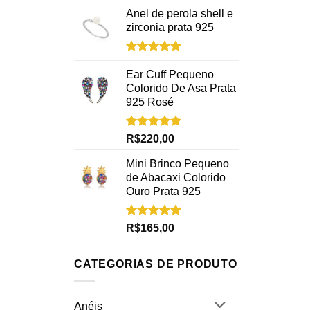
Anel de perola shell e
zirconia prata 925
Avaliação
5.00
de 5
Ear Cuff Pequeno
Colorido De Asa Prata
925 Rosé
Avaliação
R$
220,00
5.00
de 5
Mini Brinco Pequeno
de Abacaxi Colorido
Ouro Prata 925
Avaliação
R$
165,00
5.00
de 5
CATEGORIAS DE PRODUTO
Anéis