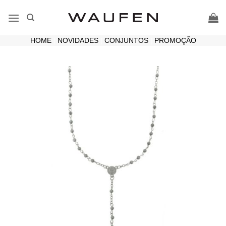
Skip
to
content
HOME
|
NOVIDADES
|
CONJUNTOS
|
PROMOÇÃO