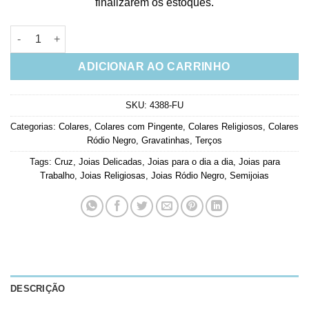
finalizarem os estoques.
Tercinho Rodio Negro Com Pedras Cinzas Semi Joias Religiosa
ADICIONAR AO CARRINHO
SKU:
4388-FU
Categorias:
Colares
,
Colares com Pingente
,
Colares Religiosos
,
Colares
Ródio Negro
,
Gravatinhas
,
Terços
Tags:
Cruz
,
Joias Delicadas
,
Joias para o dia a dia
,
Joias para
Trabalho
,
Joias Religiosas
,
Joias Ródio Negro
,
Semijoias
DESCRIÇÃO