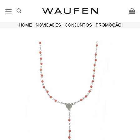
Skip
to
content
HOME
|
NOVIDADES
|
CONJUNTOS
|
PROMOÇÃO