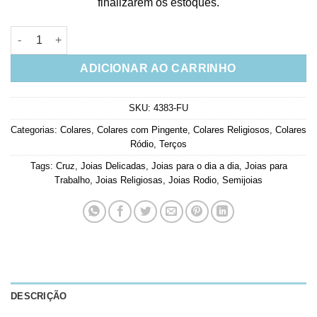
finalizarem os estoques.
Terço ródio negro vermelho semi joias religiosas quantidade
ADICIONAR AO CARRINHO
SKU:
4383-FU
Categorias:
Colares
,
Colares com Pingente
,
Colares Religiosos
,
Colares
Ródio
,
Terços
Tags:
Cruz
,
Joias Delicadas
,
Joias para o dia a dia
,
Joias para
Trabalho
,
Joias Religiosas
,
Joias Rodio
,
Semijoias
DESCRIÇÃO