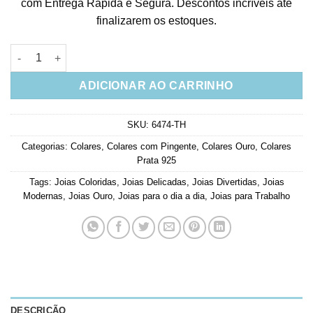
com Entrega Rápida e Segura. Descontos incríveis até
finalizarem os estoques.
Colar De Melancia Cravejado Zirconias Rubis Prata 925 Banho
ADICIONAR AO CARRINHO
SKU:
6474-TH
Categorias:
Colares
,
Colares com Pingente
,
Colares Ouro
,
Colares
Prata 925
Tags:
Joias Coloridas
,
Joias Delicadas
,
Joias Divertidas
,
Joias
Modernas
,
Joias Ouro
,
Joias para o dia a dia
,
Joias para Trabalho
DESCRIÇÃO