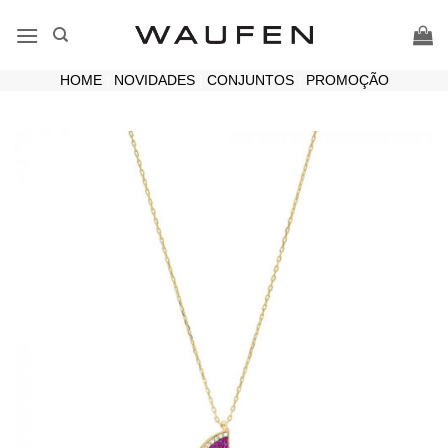
Skip
to
content
HOME
|
NOVIDADES
|
CONJUNTOS
|
PROMOÇÃO