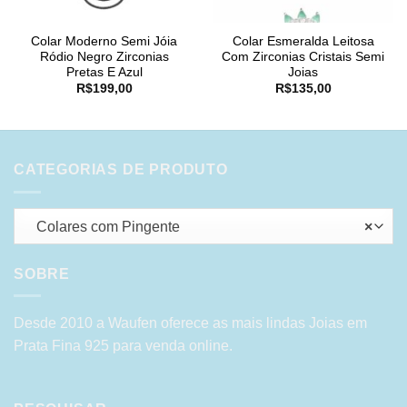
Colar Moderno Semi Jóia
Colar Esmeralda Leitosa
Ródio Negro Zirconias
Com Zirconias Cristais Semi
Pretas E Azul
Joias
R$
199,00
R$
135,00
CATEGORIAS DE PRODUTO
Colares com Pingente
×
SOBRE
Desde 2010 a Waufen oferece as mais lindas Joias em
Prata Fina 925 para venda online.