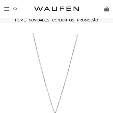
Skip
to
content
HOME
|
NOVIDADES
|
CONJUNTOS
|
PROMOÇÃO