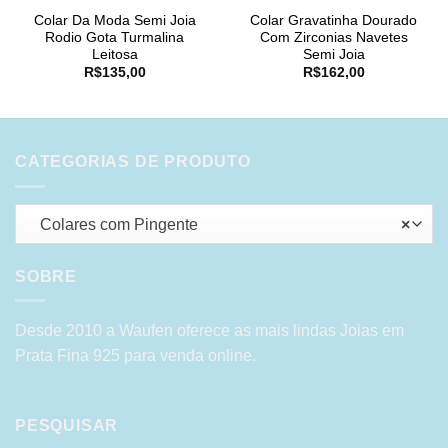
Colar Da Moda Semi Joia
Colar Gravatinha Dourado
Rodio Gota Turmalina
Com Zirconias Navetes
Leitosa
Semi Joia
R$
135,00
R$
162,00
CATEGORIAS DE PRODUTO
Colares com Pingente
×
SOBRE
Desde 2010 a Waufen oferece as mais lindas Joias em
Prata Fina 925 para venda online.
PESQUISAR