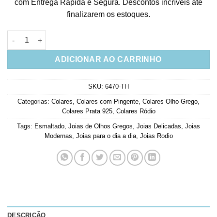
com Entrega Rápida e Segura. Descontos incríveis até
finalizarem os estoques.
Colar De Olho Grego Esmaltado Preto Cravejado Zirconias Prat
ADICIONAR AO CARRINHO
SKU:
6470-TH
Categorias:
Colares
,
Colares com Pingente
,
Colares Olho Grego
,
Colares Prata 925
,
Colares Ródio
Tags:
Esmaltado
,
Joias de Olhos Gregos
,
Joias Delicadas
,
Joias
Modernas
,
Joias para o dia a dia
,
Joias Rodio
DESCRIÇÃO