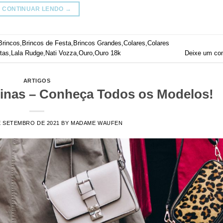
CONTINUAR LENDO
→
Brincos
,
Brincos de Festa
,
Brincos Grandes
,
Colares
,
Colares
tas
,
Lala Rudge
,
Nati Vozza
,
Ouro
,
Ouro 18k
Deixe um co
ARTIGOS
ninas – Conheça Todos os Modelos!
E SETEMBRO DE 2021
BY
MADAME WAUFEN