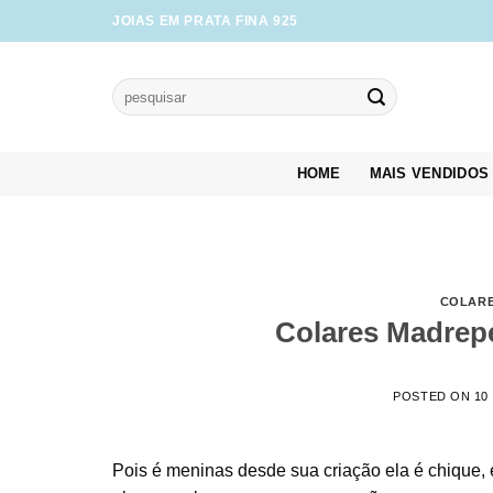
Skip
JOIAS EM PRATA FINA 925
to
content
Pesquisar
por:
HOME
MAIS VENDIDOS
COLAR
Colares Madrepe
POSTED ON
10
Pois é meninas desde sua criação ela é chique, 