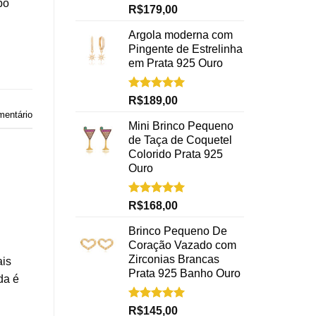
po
Avaliação
R$
179,00
5.00
de 5
Argola moderna com
Pingente de Estrelinha
em Prata 925 Ouro
Avaliação
R$
189,00
5.00
de 5
mentário
Mini Brinco Pequeno
de Taça de Coquetel
Colorido Prata 925
Ouro
Avaliação
R$
168,00
5.00
de 5
Brinco Pequeno De
Coração Vazado com
Zirconias Brancas
ais
Prata 925 Banho Ouro
da é
Avaliação
R$
145,00