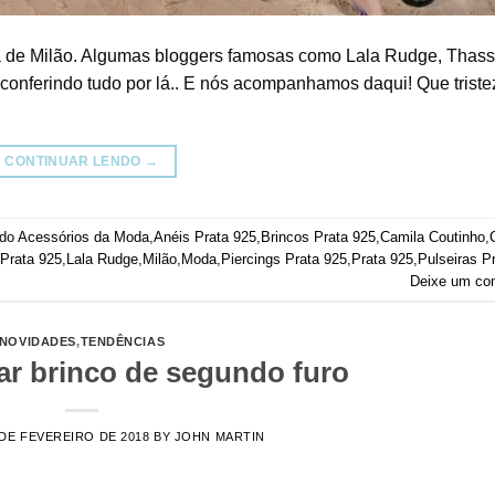
 de Milão. Algumas bloggers famosas como Lala Rudge, Thass
onferindo tudo por lá.. E nós acompanhamos daqui! Que triste
CONTINUAR LENDO
→
ado
Acessórios da Moda
,
Anéis Prata 925
,
Brincos Prata 925
,
Camila Coutinho
,
Prata 925
,
Lala Rudge
,
Milão
,
Moda
,
Piercings Prata 925
,
Prata 925
,
Pulseiras P
Deixe um co
NOVIDADES
,
TENDÊNCIAS
ar brinco de segundo furo
 DE FEVEREIRO DE 2018
BY
JOHN MARTIN