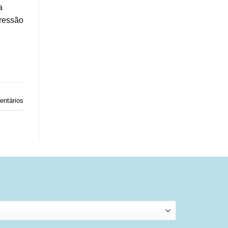
a
pressão
ntários