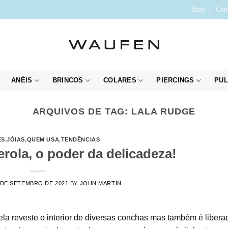
Blog
Con
ANÉIS
BRINCOS
COLARES
PIERCINGS
PUL
ARQUIVOS DE TAG:
LALA RUDGE
ES
,
JÓIAS
,
QUEM USA
,
TENDÊNCIAS
rola, o poder da delicadeza!
 DE SETEMBRO DE 2021
BY
JOHN MARTIN
ela reveste o interior de diversas conchas mas também é libera