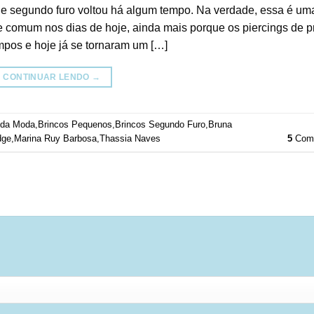
de segundo furo voltou há algum tempo. Na verdade, essa é um
e comum nos dias de hoje, ainda mais porque os piercings de 
pos e hoje já se tornaram um […]
CONTINUAR LENDO
→
 da Moda
,
Brincos Pequenos
,
Brincos Segundo Furo
,
Bruna
dge
,
Marina Ruy Barbosa
,
Thassia Naves
5
Come