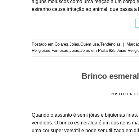
alguns moluscos como uma reação a um corpo es
estranho causa irritação ao animal, que passa a l
Postado em
Colares
,
Jóias
,
Quem usa
,
Tendências
|
Marca
Religiosos
,
Famosas
,
Joias
,
Joias em Prata 925
,
Joias Religi
Brinco esmera
POSTED ON
10
Quando o assunto é semi jóias e bijuterias fin
vendidos. O brinco esmeralda é um dos itens mais
uma cor super versátil e pode ser utilizada em d