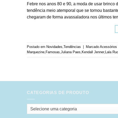
Febre nos anos 80 e 90, a moda de usar brinco 
tendência meio atemporal que se tornou bastant
chegaram de forma avassaladora nos últimos tem
Postado em
Novidades
,
Tendências
|
Marcado
Acessórios
Marquezine
,
Famosas
,
Juliana Paes
,
Kendall Jenner
,
Lala Ru
CATEGORIAS DE PRODUTO
Selecione uma categoria