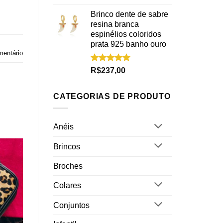
5.00
de 5
Brinco dente de sabre
resina branca
espinélios coloridos
prata 925 banho ouro
mentário
Avaliação
R$
237,00
5.00
de 5
CATEGORIAS DE PRODUTO
Anéis
Brincos
Broches
Colares
Conjuntos