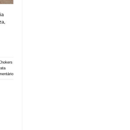
ia
za,
Chokers
rata
mentário