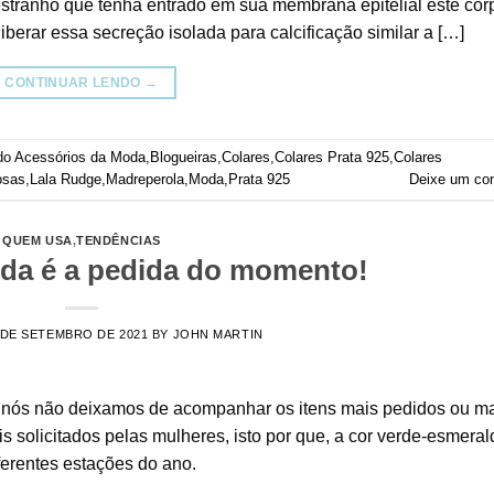
tranho que tenha entrado em sua membrana epitelial este cor
iberar essa secreção isolada para calcificação similar a […]
CONTINUAR LENDO
→
do
Acessórios da Moda
,
Blogueiras
,
Colares
,
Colares Prata 925
,
Colares
osas
,
Lala Rudge
,
Madreperola
,
Moda
,
Prata 925
Deixe um co
QUEM USA
,
TENDÊNCIAS
lda é a pedida do momento!
 DE SETEMBRO DE 2021
BY
JOHN MARTIN
as, nós não deixamos de acompanhar os itens mais pedidos ou m
 solicitados pelas mulheres, isto por que, a cor verde-esmeral
iferentes estações do ano.