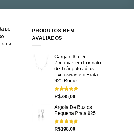
da por
PRODUTOS BEM
po
AVALIADOS
nterna
Gargantilha De
Zirconias em Formato
de Triângulo Jóias
Exclusivas em Prata
925 Rodio
Avaliação
R$
385,00
5.00
de 5
Argola De Buzios
Pequena Prata 925
Avaliação
R$
198,00
5.00
de 5