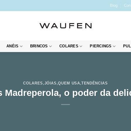
Blog
Con
ANÉIS
BRINCOS
COLARES
PIERCINGS
PUL
COLARES
,
JÓIAS
,
QUEM USA
,
TENDÊNCIAS
s Madreperola, o poder da deli