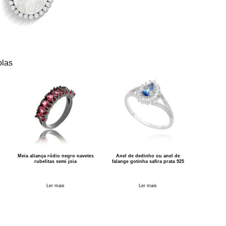
olas
Meia aliança ródio negro navetes
Anel de dedinho ou anel de
rubelitas semi joia
falange gotinha safira prata 925
Ler mais
Ler mais