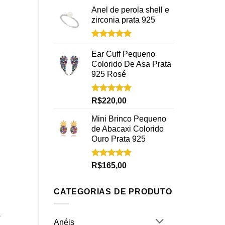
Anel de perola shell e
zirconia prata 925
Avaliação
5.00
de 5
Ear Cuff Pequeno
Colorido De Asa Prata
925 Rosé
Avaliação
R$
220,00
5.00
de 5
Mini Brinco Pequeno
de Abacaxi Colorido
Ouro Prata 925
Avaliação
R$
165,00
5.00
de 5
CATEGORIAS DE PRODUTO
s
Anéis