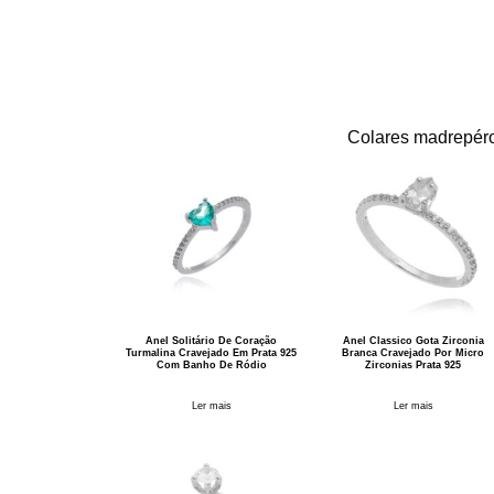
Colares madrepér
Anel Solitário De Coração
Anel Classico Gota Zirconia
Turmalina Cravejado Em Prata 925
Branca Cravejado Por Micro
Com Banho De Ródio
Zirconias Prata 925
Ler mais
Ler mais