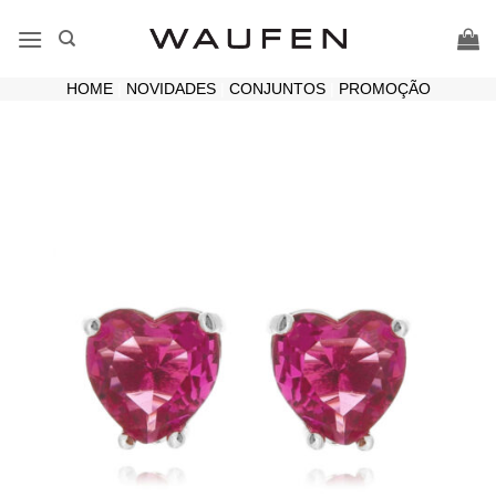
Skip
to
content
HOME
|
NOVIDADES
|
CONJUNTOS
|
PROMOÇÃO