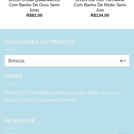
Com Banho De Ouro Semi
Com Banho De Ródio Semi
Joias
Joia
R$
82,00
R$
134,00
CATEGORIAS DE PRODUTO
Brincos
×
SOBRE
Desde 2010 a Waufen oferece as mais lindas Joias em
Prata Fina 925 para venda online.
PESQUISAR