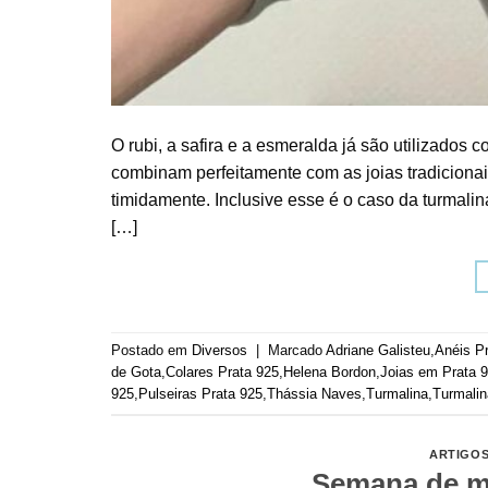
O rubi, a safira e a esmeralda já são utilizados c
combinam perfeitamente com as joias tradiciona
timidamente. Inclusive esse é o caso da turmalin
[…]
Postado em
Diversos
|
Marcado
Adriane Galisteu
,
Anéis P
de Gota
,
Colares Prata 925
,
Helena Bordon
,
Joias em Prata 
925
,
Pulseiras Prata 925
,
Thássia Naves
,
Turmalina
,
Turmalin
ARTIGO
Semana de m