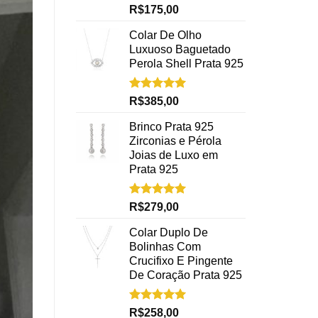
Avaliação
R$
175,00
5.00
de 5
Colar De Olho
Luxuoso Baguetado
Perola Shell Prata 925
Avaliação
R$
385,00
5.00
de 5
Brinco Prata 925
Zirconias e Pérola
Joias de Luxo em
Prata 925
Avaliação
R$
279,00
5.00
de 5
Colar Duplo De
Bolinhas Com
Crucifixo E Pingente
De Coração Prata 925
Avaliação
R$
258,00