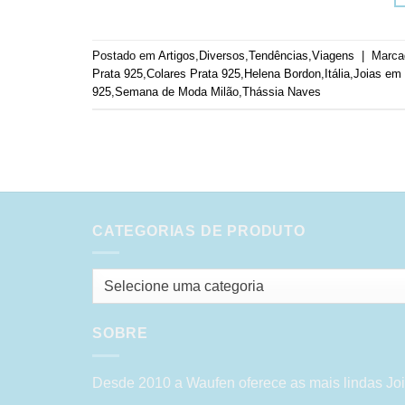
Postado em
Artigos
,
Diversos
,
Tendências
,
Viagens
|
Marc
Prata 925
,
Colares Prata 925
,
Helena Bordon
,
Itália
,
Joias em 
925
,
Semana de Moda Milão
,
Thássia Naves
CATEGORIAS DE PRODUTO
Selecione uma categoria
SOBRE
Desde 2010 a Waufen oferece as mais lindas Joi