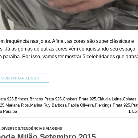
om frequência nas joias. Afinal, as cores são super clássicas e
is. Já as gemas de outras cores vêm conquistando seu espaço
a paraíba. Por isso, vamos ter mostrar 5 celebridades que arra
CONTINUAR LENDO
→
rata 925
,
Brincos
,
Brincos Prata 925
,
Chokers Prata 925
,
Cláudia Leitte
,
Colares
,
925
,
Mariana Rios
,
Marina Ruy Barbosa
,
Paolla Oliveira
,
Piercings Prata 925
,
Pra
a Paraíba
1
Com
S
,
DIVERSOS
,
TENDÊNCIAS
,
VIAGENS
oda Milão Setembro 2015