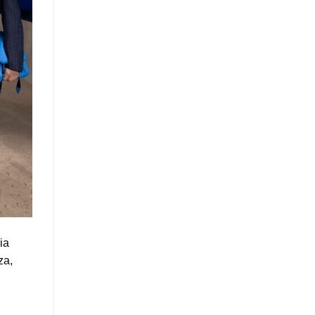
ia
za,