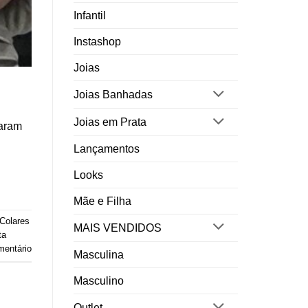
Infantil
Instashop
Joias
Joias Banhadas
Joias em Prata
saram
Lançamentos
Looks
Mãe e Filha
Colares
MAIS VENDIDOS
ta
entário
Masculina
Masculino
Outlet