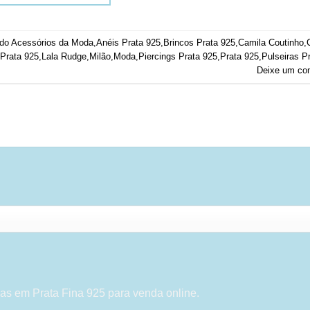
ado
Acessórios da Moda
,
Anéis Prata 925
,
Brincos Prata 925
,
Camila Coutinho
,
Prata 925
,
Lala Rudge
,
Milão
,
Moda
,
Piercings Prata 925
,
Prata 925
,
Pulseiras P
Deixe um co
as em Prata Fina 925 para venda online.