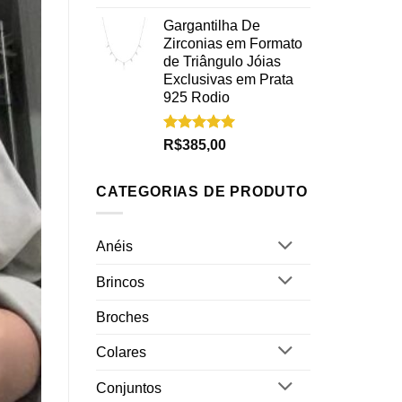
5.00
de 5
Gargantilha De
Zirconias em Formato
de Triângulo Jóias
Exclusivas em Prata
925 Rodio
Avaliação
R$
385,00
5.00
de 5
CATEGORIAS DE PRODUTO
Anéis
Brincos
Broches
Colares
Conjuntos