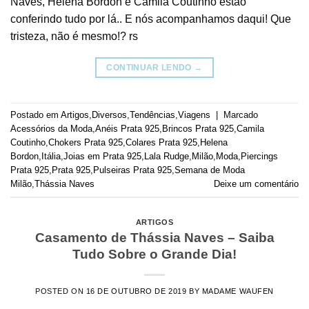
Naves, Helena Bordon e Camila Coutinho estão
conferindo tudo por lá.. E nós acompanhamos daqui! Que
tristeza, não é mesmo!? rs
CONTINUAR LENDO
→
Postado em
Artigos
,
Diversos
,
Tendências
,
Viagens
|
Marcado
Acessórios da Moda
,
Anéis Prata 925
,
Brincos Prata 925
,
Camila
Coutinho
,
Chokers Prata 925
,
Colares Prata 925
,
Helena
Bordon
,
Itália
,
Joias em Prata 925
,
Lala Rudge
,
Milão
,
Moda
,
Piercings
Prata 925
,
Prata 925
,
Pulseiras Prata 925
,
Semana de Moda
Milão
,
Thássia Naves
Deixe um comentário
ARTIGOS
Casamento de Thássia Naves – Saiba
Tudo Sobre o Grande Dia!
POSTED ON
16 DE OUTUBRO DE 2019
BY
MADAME WAUFEN