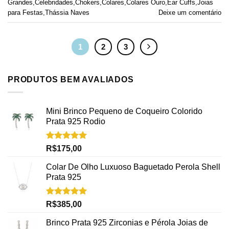
Grandes
,
Celebridades
,
Chokers
,
Colares
,
Colares Ouro
,
Ear Cuffs
,
Joias
para Festas
,
Thássia Naves
Deixe um comentário
1
2
3
PRODUTOS BEM AVALIADOS
Mini Brinco Pequeno de Coqueiro Colorido
Prata 925 Rodio
Avaliação
R$
175,00
5.00
de 5
Colar De Olho Luxuoso Baguetado Perola Shell
Prata 925
Avaliação
R$
385,00
5.00
de 5
Brinco Prata 925 Zirconias e Pérola Joias de