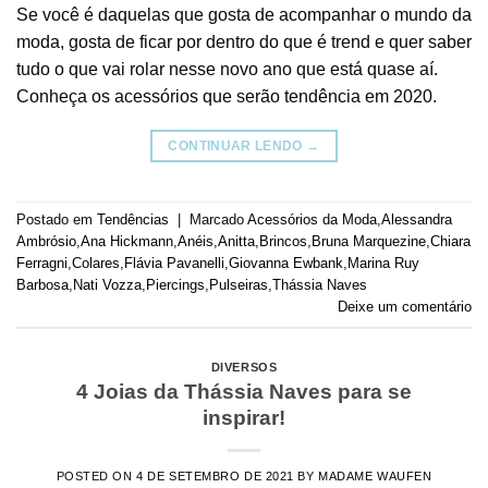
Se você é daquelas que gosta de acompanhar o mundo da
moda, gosta de ficar por dentro do que é trend e quer saber
tudo o que vai rolar nesse novo ano que está quase aí.
Conheça os acessórios que serão tendência em 2020.
CONTINUAR LENDO
→
Postado em
Tendências
|
Marcado
Acessórios da Moda
,
Alessandra
Ambrósio
,
Ana Hickmann
,
Anéis
,
Anitta
,
Brincos
,
Bruna Marquezine
,
Chiara
Ferragni
,
Colares
,
Flávia Pavanelli
,
Giovanna Ewbank
,
Marina Ruy
Barbosa
,
Nati Vozza
,
Piercings
,
Pulseiras
,
Thássia Naves
Deixe um comentário
DIVERSOS
4 Joias da Thássia Naves para se
inspirar!
POSTED ON
4 DE SETEMBRO DE 2021
BY
MADAME WAUFEN