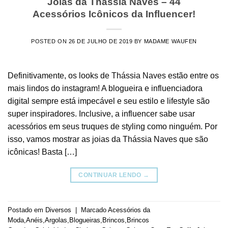
Joias da Thássia Naves – 44
Acessórios Icônicos da Influencer!
POSTED ON
26 DE JULHO DE 2019
BY
MADAME WAUFEN
Definitivamente, os looks de Thássia Naves estão entre os
mais lindos do instagram! A blogueira e influenciadora
digital sempre está impecável e seu estilo e lifestyle são
super inspiradores. Inclusive, a influencer sabe usar
acessórios em seus truques de styling como ninguém. Por
isso, vamos mostrar as joias da Thássia Naves que são
icônicas! Basta […]
CONTINUAR LENDO
→
Postado em
Diversos
|
Marcado
Acessórios da
Moda
,
Anéis
,
Argolas
,
Blogueiras
,
Brincos
,
Brincos