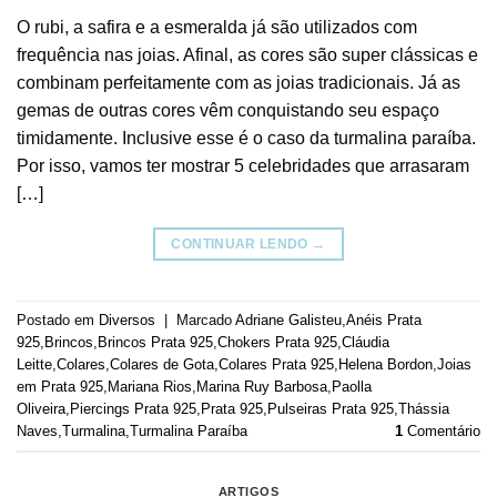
O rubi, a safira e a esmeralda já são utilizados com
frequência nas joias. Afinal, as cores são super clássicas e
combinam perfeitamente com as joias tradicionais. Já as
gemas de outras cores vêm conquistando seu espaço
timidamente. Inclusive esse é o caso da turmalina paraíba.
Por isso, vamos ter mostrar 5 celebridades que arrasaram
[…]
CONTINUAR LENDO
→
Postado em
Diversos
|
Marcado
Adriane Galisteu
,
Anéis Prata
925
,
Brincos
,
Brincos Prata 925
,
Chokers Prata 925
,
Cláudia
Leitte
,
Colares
,
Colares de Gota
,
Colares Prata 925
,
Helena Bordon
,
Joias
em Prata 925
,
Mariana Rios
,
Marina Ruy Barbosa
,
Paolla
Oliveira
,
Piercings Prata 925
,
Prata 925
,
Pulseiras Prata 925
,
Thássia
Naves
,
Turmalina
,
Turmalina Paraíba
1
Comentário
ARTIGOS