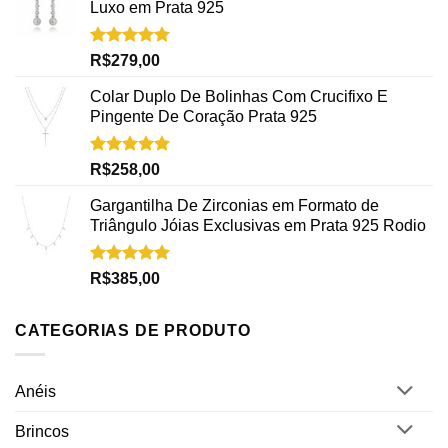
Luxo em Prata 925
Avaliação
R$
279,00
5.00
de 5
Colar Duplo De Bolinhas Com Crucifixo E
Pingente De Coração Prata 925
Avaliação
R$
258,00
5.00
de 5
Gargantilha De Zirconias em Formato de
Triângulo Jóias Exclusivas em Prata 925 Rodio
Avaliação
R$
385,00
5.00
de 5
CATEGORIAS DE PRODUTO
Anéis
Brincos