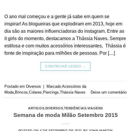
O ano mal começou e a gente já sabe em quem se
inspirar! As blogueiras que explodiram em 2013, hoje em
dia são as maiores influenciadoras do instagram. Entre as
it girls do momento, destacamos a Thássia Naves. Sempre
estilosa e com muitos acessórios interessantes, Thássia é
fonte de inspiração para milhões de pessoas. Por […]
CONTINUAR LENDO
→
Postado em
Diversos
|
Marcado
Acessórios da
Moda
,
Brincos
,
Colares
,
Piercings
,
Thássia Naves
Deixe um comentário
ARTIGOS
,
DIVERSOS
,
TENDÊNCIAS
,
VIAGENS
Semana de moda Milão Setembro 2015
POSTED ON
4 DE SETEMBRO DE 2021
BY
JOHN MARTIN