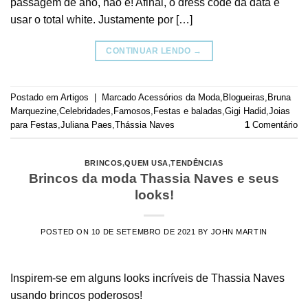
passagem de ano, não é! Afinal, o dress code da data é
usar o total white. Justamente por […]
CONTINUAR LENDO
→
Postado em
Artigos
|
Marcado
Acessórios da Moda
,
Blogueiras
,
Bruna
Marquezine
,
Celebridades
,
Famosos
,
Festas e baladas
,
Gigi Hadid
,
Joias
para Festas
,
Juliana Paes
,
Thássia Naves
1
Comentário
BRINCOS
,
QUEM USA
,
TENDÊNCIAS
Brincos da moda Thassia Naves e seus
looks!
POSTED ON
10 DE SETEMBRO DE 2021
BY
JOHN MARTIN
Inspirem-se em alguns looks incríveis de Thassia Naves
usando brincos poderosos!