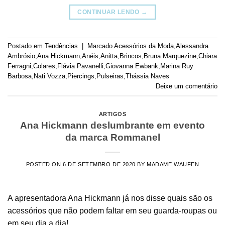
CONTINUAR LENDO
→
Postado em
Tendências
|
Marcado
Acessórios da Moda
,
Alessandra
Ambrósio
,
Ana Hickmann
,
Anéis
,
Anitta
,
Brincos
,
Bruna Marquezine
,
Chiara
Ferragni
,
Colares
,
Flávia Pavanelli
,
Giovanna Ewbank
,
Marina Ruy
Barbosa
,
Nati Vozza
,
Piercings
,
Pulseiras
,
Thássia Naves
Deixe um comentário
ARTIGOS
Ana Hickmann deslumbrante em evento
da marca Rommanel
POSTED ON
6 DE SETEMBRO DE 2020
BY
MADAME WAUFEN
A apresentadora Ana Hickmann já nos disse quais são os
acessórios que não podem faltar em seu guarda-roupas ou
em seu dia a dia!