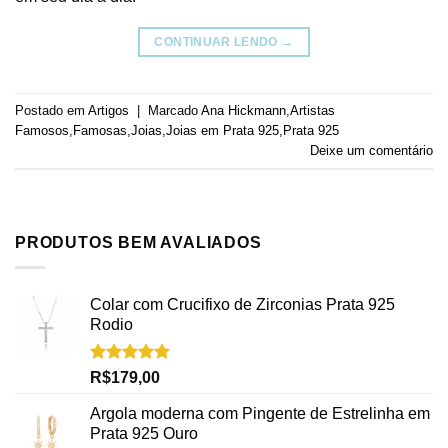
CONTINUAR LENDO
→
Postado em
Artigos
|
Marcado
Ana Hickmann
,
Artistas
Famosos
,
Famosas
,
Joias
,
Joias em Prata 925
,
Prata 925
Deixe um comentário
PRODUTOS BEM AVALIADOS
Colar com Crucifixo de Zirconias Prata 925
Rodio
Avaliação
R$
179,00
5.00
de 5
Argola moderna com Pingente de Estrelinha em
Prata 925 Ouro