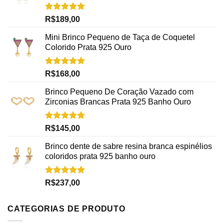
Avaliação
R$
189,00
5.00
de 5
Mini Brinco Pequeno de Taça de Coquetel
Colorido Prata 925 Ouro
Avaliação
R$
168,00
5.00
de 5
Brinco Pequeno De Coração Vazado com
Zirconias Brancas Prata 925 Banho Ouro
Avaliação
R$
145,00
5.00
de 5
Brinco dente de sabre resina branca espinélios
coloridos prata 925 banho ouro
Avaliação
R$
237,00
5.00
de 5
CATEGORIAS DE PRODUTO