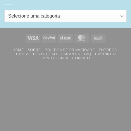
Selecione uma categoria
Visa
PayPal
Stripe
MasterCard
Cash
On
HOME
SOBRE
POLÍTICA DE PRIVACIDADE
ENTREGA
Delivery
TROCA E DEVOLUÇÃO
GARANTIA
FAQ
CARRINHO
MINHA CONTA
CONTATO