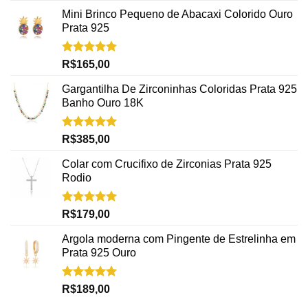
Mini Brinco Pequeno de Abacaxi Colorido Ouro
Prata 925
Avaliação
R$
165,00
5.00
de 5
Gargantilha De Zirconinhas Coloridas Prata 925
Banho Ouro 18K
Avaliação
R$
385,00
5.00
de 5
Colar com Crucifixo de Zirconias Prata 925
Rodio
Avaliação
R$
179,00
5.00
de 5
Argola moderna com Pingente de Estrelinha em
Prata 925 Ouro
Avaliação
R$
189,00
5.00
de 5