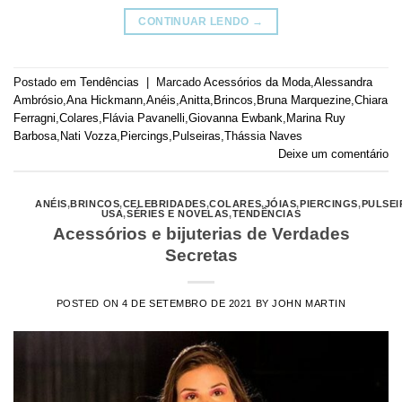
CONTINUAR LENDO
→
Postado em
Tendências
|
Marcado
Acessórios da Moda
,
Alessandra
Ambrósio
,
Ana Hickmann
,
Anéis
,
Anitta
,
Brincos
,
Bruna Marquezine
,
Chiara
Ferragni
,
Colares
,
Flávia Pavanelli
,
Giovanna Ewbank
,
Marina Ruy
Barbosa
,
Nati Vozza
,
Piercings
,
Pulseiras
,
Thássia Naves
Deixe um comentário
ANÉIS
,
BRINCOS
,
CELEBRIDADES
,
COLARES
,
JÓIAS
,
PIERCINGS
,
PULSEI
USA
,
SÉRIES E NOVELAS
,
TENDÊNCIAS
Acessórios e bijuterias de Verdades
Secretas
POSTED ON
4 DE SETEMBRO DE 2021
BY
JOHN MARTIN