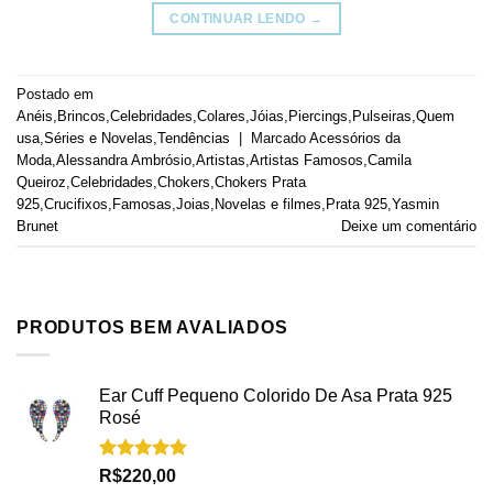
CONTINUAR LENDO
→
Postado em
Anéis
,
Brincos
,
Celebridades
,
Colares
,
Jóias
,
Piercings
,
Pulseiras
,
Quem
usa
,
Séries e Novelas
,
Tendências
|
Marcado
Acessórios da
Moda
,
Alessandra Ambrósio
,
Artistas
,
Artistas Famosos
,
Camila
Queiroz
,
Celebridades
,
Chokers
,
Chokers Prata
925
,
Crucifixos
,
Famosas
,
Joias
,
Novelas e filmes
,
Prata 925
,
Yasmin
Brunet
Deixe um comentário
PRODUTOS BEM AVALIADOS
Ear Cuff Pequeno Colorido De Asa Prata 925
Rosé
Avaliação
R$
220,00
5.00
de 5