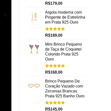
Avaliação
R$
179,00
5.00
de 5
Argola moderna com
Pingente de Estrelinha
em Prata 925 Ouro
Avaliação
R$
189,00
5.00
de 5
Mini Brinco Pequeno
de Taça de Coquetel
Colorido Prata 925
Ouro
Avaliação
R$
168,00
5.00
de 5
Brinco Pequeno De
Coração Vazado com
Zirconias Brancas
Prata 925 Banho Ouro
Avaliação
R$
145,00