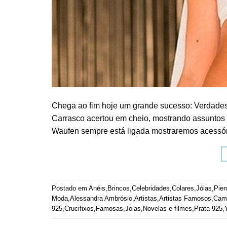
Chega ao fim hoje um grande sucesso: Verdades 
Carrasco acertou em cheio, mostrando assuntos b
Waufen sempre está ligada mostraremos acessóri
Postado em
Anéis
,
Brincos
,
Celebridades
,
Colares
,
Jóias
,
Pier
Moda
,
Alessandra Ambrósio
,
Artistas
,
Artistas Famosos
,
Cami
925
,
Crucifixos
,
Famosas
,
Joias
,
Novelas e filmes
,
Prata 925
,