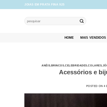
Skip
JOIAS EM PRATA FINA 925
to
content
Pesquisar
por:
HOME
MAIS VENDIDOS
ANÉIS
,
BRINCOS
,
CELEBRIDADES
,
COLARES
,
JÓ
Acessórios e bij
POSTED ON
4 