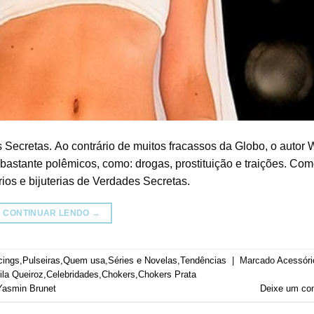
Secretas. Ao contrário de muitos fracassos da Globo, o autor 
astante polêmicos, como: drogas, prostituição e traições. Com
os e bijuterias de Verdades Secretas.
CONTINUAR LENDO
→
cings
,
Pulseiras
,
Quem usa
,
Séries e Novelas
,
Tendências
|
Marcado
Acessóri
la Queiroz
,
Celebridades
,
Chokers
,
Chokers Prata
Yasmin Brunet
Deixe um co