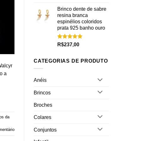
5.00
de 5
Brinco dente de sabre
resina branca
espinélios coloridos
prata 925 banho ouro
Avaliação
R$
237,00
5.00
de 5
CATEGORIAS DE PRODUTO
Walcyr
o a
Anéis
Brincos
Broches
Colares
os da
Conjuntos
mentário