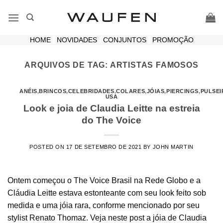
Skip
to
content
HOME
|
NOVIDADES
|
CONJUNTOS
|
PROMOÇÃO
ARQUIVOS DE TAG:
ARTISTAS FAMOSOS
ANÉIS
,
BRINCOS
,
CELEBRIDADES
,
COLARES
,
JÓIAS
,
PIERCINGS
,
PULSEI
USA
Look e joia de Claudia Leitte na estreia
do The Voice
POSTED ON
17 DE SETEMBRO DE 2021
BY
JOHN MARTIN
Ontem começou o The Voice Brasil na Rede Globo e a
Cláudia Leitte estava estonteante com seu look feito sob
medida e uma jóia rara, conforme mencionado por seu
stylist Renato Thomaz. Veja neste post a jóia de Claudia