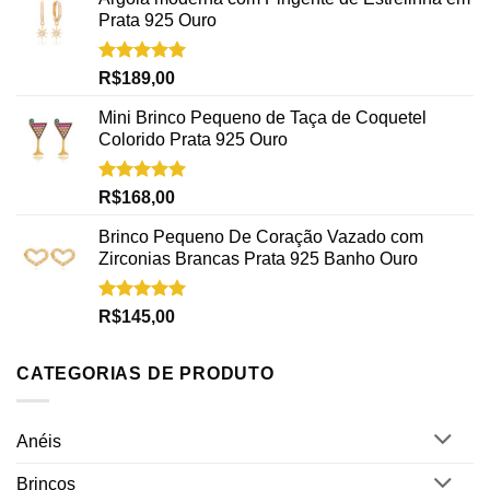
Prata 925 Ouro
Avaliação
R$
189,00
5.00
de 5
Mini Brinco Pequeno de Taça de Coquetel
Colorido Prata 925 Ouro
Avaliação
R$
168,00
5.00
de 5
Brinco Pequeno De Coração Vazado com
Zirconias Brancas Prata 925 Banho Ouro
Avaliação
R$
145,00
5.00
de 5
CATEGORIAS DE PRODUTO
Anéis
Brincos