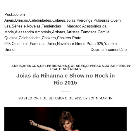
Postado em
Anéis
,
Brincos
,
Celebridades
,
Colares
,
Jóias
,
Piercings
,
Pulseiras
,
Quem
usa
,
Séries e Novelas
,
Tendências
|
Marcado
Acessórios da
Moda
,
Alessandra Ambrósio
,
Artistas
,
Artistas Famosos
,
Camila
Queiroz
,
Celebridades
,
Chokers
,
Chokers Prata
925
,
Crucifixos
,
Famosas
,
Joias
,
Novelas e filmes
,
Prata 925
,
Yasmin
Brunet
Deixe um comentário
ANÉIS
,
BRINCOS
,
CELEBRIDADES
,
COLARES
,
DIVERSOS
,
JÓIAS
,
PIERCI
USA
,
TENDÊNCIAS
Joias da Rihanna e Show no Rock in
Rio 2015
POSTED ON
4 DE SETEMBRO DE 2021
BY
JOHN MARTIN