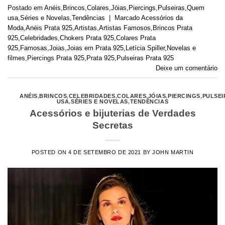
Postado em
Anéis
,
Brincos
,
Colares
,
Jóias
,
Piercings
,
Pulseiras
,
Quem
usa
,
Séries e Novelas
,
Tendências
|
Marcado
Acessórios da
Moda
,
Anéis Prata 925
,
Artistas
,
Artistas Famosos
,
Brincos Prata
925
,
Celebridades
,
Chokers Prata 925
,
Colares Prata
925
,
Famosas
,
Joias
,
Joias em Prata 925
,
Letícia Spiller
,
Novelas e
filmes
,
Piercings Prata 925
,
Prata 925
,
Pulseiras Prata 925
Deixe um comentário
ANÉIS
,
BRINCOS
,
CELEBRIDADES
,
COLARES
,
JÓIAS
,
PIERCINGS
,
PULSEI
USA
,
SÉRIES E NOVELAS
,
TENDÊNCIAS
Acessórios e bijuterias de Verdades
Secretas
POSTED ON
4 DE SETEMBRO DE 2021
BY
JOHN MARTIN