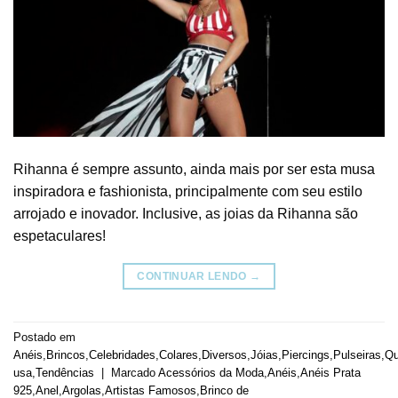
Rihanna é sempre assunto, ainda mais por ser esta musa
inspiradora e fashionista, principalmente com seu estilo
arrojado e inovador. Inclusive, as joias da Rihanna são
espetaculares!
CONTINUAR LENDO
→
Postado em
Anéis
,
Brincos
,
Celebridades
,
Colares
,
Diversos
,
Jóias
,
Piercings
,
Pulseiras
,
Q
usa
,
Tendências
|
Marcado
Acessórios da Moda
,
Anéis
,
Anéis Prata
925
,
Anel
,
Argolas
,
Artistas Famosos
,
Brinco de