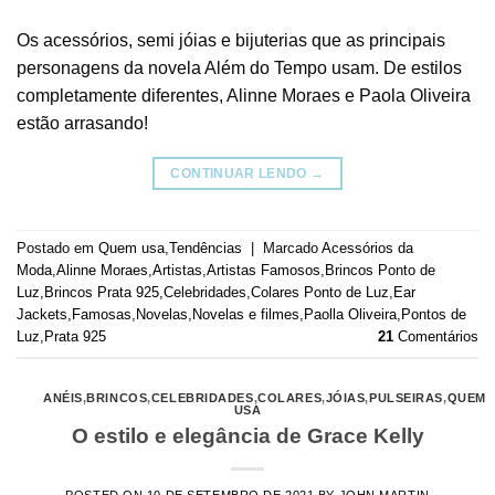
Os acessórios, semi jóias e bijuterias que as principais
personagens da novela Além do Tempo usam. De estilos
completamente diferentes, Alinne Moraes e Paola Oliveira
estão arrasando!
CONTINUAR LENDO
→
Postado em
Quem usa
,
Tendências
|
Marcado
Acessórios da
Moda
,
Alinne Moraes
,
Artistas
,
Artistas Famosos
,
Brincos Ponto de
Luz
,
Brincos Prata 925
,
Celebridades
,
Colares Ponto de Luz
,
Ear
Jackets
,
Famosas
,
Novelas
,
Novelas e filmes
,
Paolla Oliveira
,
Pontos de
Luz
,
Prata 925
21
Comentários
ANÉIS
,
BRINCOS
,
CELEBRIDADES
,
COLARES
,
JÓIAS
,
PULSEIRAS
,
QUEM
USA
O estilo e elegância de Grace Kelly
POSTED ON
10 DE SETEMBRO DE 2021
BY
JOHN MARTIN