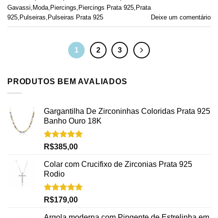
Gavassi
,
Moda
,
Piercings
,
Piercings Prata 925
,
Prata
925
,
Pulseiras
,
Pulseiras Prata 925
Deixe um comentário
1
2
3
PRODUTOS BEM AVALIADOS
Gargantilha De Zirconinhas Coloridas Prata 925
Banho Ouro 18K
Avaliação
R$
385,00
5.00
de 5
Colar com Crucifixo de Zirconias Prata 925
Rodio
Avaliação
R$
179,00
5.00
de 5
Argola moderna com Pingente de Estrelinha em