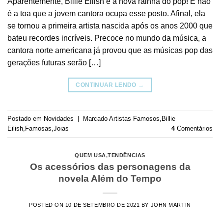
Aparentemente, Billie Eilish é a nova rainha do pop! E não
é a toa que a jovem cantora ocupa esse posto. Afinal, ela
se tornou a primeira artista nascida após os anos 2000 que
bateu recordes incríveis. Precoce no mundo da música, a
cantora norte americana já provou que as músicas pop das
gerações futuras serão […]
CONTINUAR LENDO
→
Postado em
Novidades
|
Marcado
Artistas Famosos
,
Billie
Eilish
,
Famosas
,
Joias
4
Comentários
QUEM USA
,
TENDÊNCIAS
Os acessórios das personagens da
novela Além do Tempo
POSTED ON
10 DE SETEMBRO DE 2021
BY
JOHN MARTIN