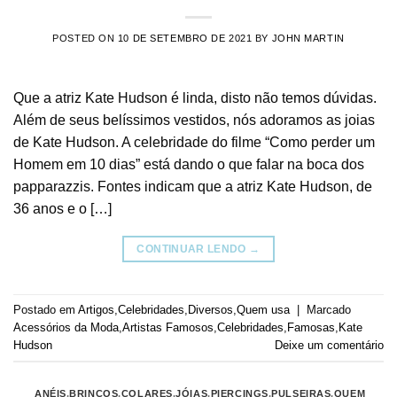
POSTED ON
10 DE SETEMBRO DE 2021
BY
JOHN MARTIN
Que a atriz Kate Hudson é linda, disto não temos dúvidas.
Além de seus belíssimos vestidos, nós adoramos as joias
de Kate Hudson. A celebridade do filme “Como perder um
Homem em 10 dias” está dando o que falar na boca dos
papparazzis. Fontes indicam que a atriz Kate Hudson, de
36 anos e o […]
CONTINUAR LENDO
→
Postado em
Artigos
,
Celebridades
,
Diversos
,
Quem usa
|
Marcado
Acessórios da Moda
,
Artistas Famosos
,
Celebridades
,
Famosas
,
Kate
Hudson
Deixe um comentário
ANÉIS
,
BRINCOS
,
COLARES
,
JÓIAS
,
PIERCINGS
,
PULSEIRAS
,
QUEM